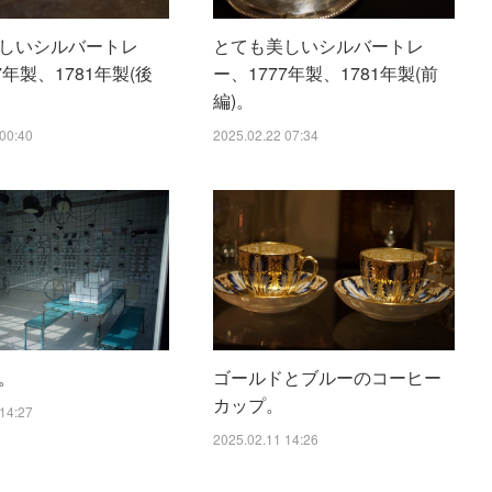
しいシルバートレ
とても美しいシルバートレ
7年製、1781年製(後
ー、1777年製、1781年製(前
編)。
00:40
2025.02.22 07:34
。
ゴールドとブルーのコーヒー
カップ。
14:27
2025.02.11 14:26