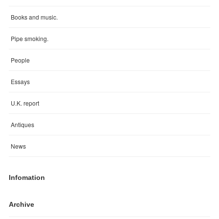
Books and music.
Pipe smoking.
People
Essays
U.K. report
Antiques
News
Infomation
Archive