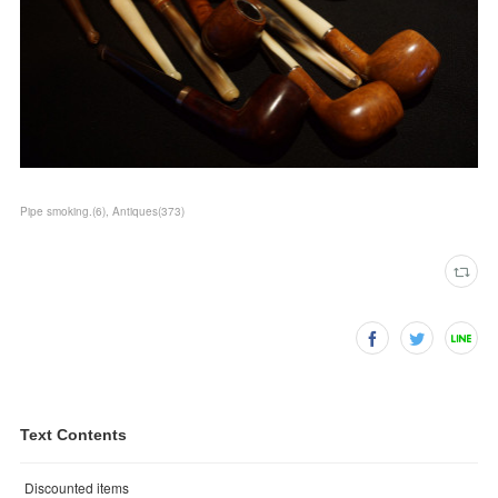
Pipe smoking.
(
6
)
Antiques
(
373
)
Text Contents
Discounted items