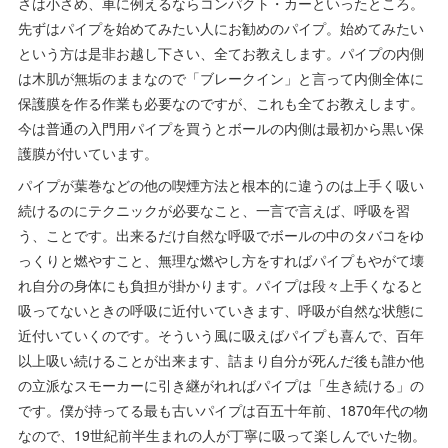
さは小さめ、車に例えるならコンパクト・カーといったところ。
先ずはパイプを始めてみたい人にお勧めのパイプ。始めてみたい
という方は是非お越し下さい、全てお教えします。パイプの内側
は木肌が無垢のままなので「ブレークイン」と言って内側全体に
保護膜を作る作業も必要なのですが、これも全てお教えします。
今は普通の入門用パイプを買うとボールの内側は最初から黒い保
護膜が付いています。
パイプが葉巻などの他の喫煙方法と根本的に違うのは上手く吸い
続けるのにテクニックが必要なこと、一言で言えば、呼吸を習
う、ことです。出来るだけ自然な呼吸でボールの中のタバコをゆ
っくりと燃やすこと、無理な燃やし方をすればパイプもやがて壊
れ自分の身体にも負担が掛かります。パイプは段々上手くなると
吸ってないときの呼吸に近付いていきます、呼吸が自然な状態に
近付いていくのです。そういう風に吸えばパイプも喜んで、百年
以上吸い続けることが出来ます、詰まり自分が死んだ後も誰か他
の立派なスモーカーに引き継がれればパイプは「生き続ける」の
です。僕が持ってる最も古いパイプは百五十年前、1870年代の物
なので、19世紀前半生まれの人が丁寧に吸って楽しんでいた物。