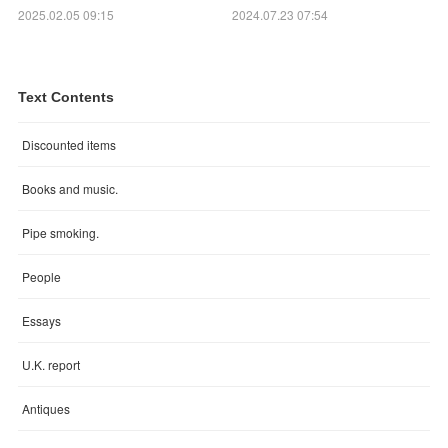
2025.02.05 09:15
2024.07.23 07:54
Text Contents
Discounted items
Books and music.
Pipe smoking.
People
Essays
U.K. report
Antiques