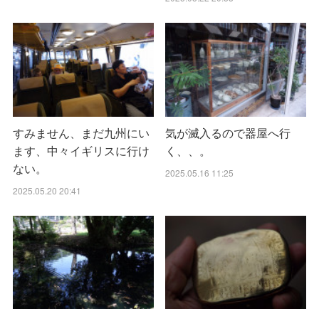
すみません、まだ九州にい
気が滅入るので器屋へ行
ます、中々イギリスに行け
く、、。
ない。
2025.05.16 11:25
2025.05.20 20:41