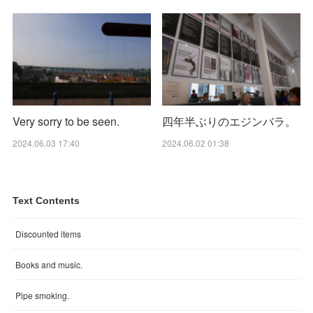
Very sorry to be seen.
四年半ぶりのエジンバラ。
2024.06.03 17:40
2024.06.02 01:38
Text Contents
Discounted items
Books and music.
Pipe smoking.