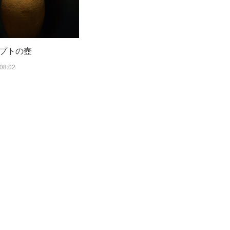
プトの壺
08:02