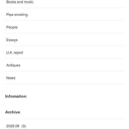
Books and music.
Pipe smoking.
People
Essays
U.K. report
Antiques
News
Infomation
Archive
2026
.
08
(
3
)