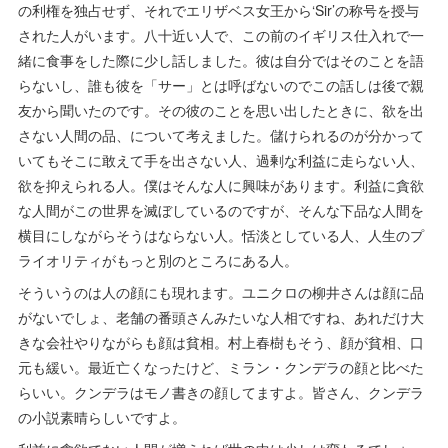
の利権を独占せず、それでエリザベス女王から‘Sir’の称号を授与
された人がいます。八十近い人で、この前のイギリス仕入れで一
緒に食事をした際に少し話しました。彼は自分ではそのことを語
らないし、誰も彼を「サー」とは呼ばないのでこの話しは後で親
友から聞いたのです。その彼のことを思い出したときに、欲を出
さない人間の品、について考えました。儲けられるのが分かって
いてもそこに敢えて手を出さない人、過剰な利益に走らない人、
欲を抑えられる人。僕はそんな人に興味があります。利益に貪欲
な人間がこの世界を滅ぼしているのですが、そんな下品な人間を
横目にしながらそうはならない人。恬淡としている人、人生のプ
ライオリティがもっと別のところにある人。
そういうのは人の顔にも現れます。ユニクロの柳井さんは顔に品
がないでしょ、老舗の番頭さんみたいな人相ですね、あれだけ大
きな会社やりながらも顔は貧相。村上春樹もそう、顔が貧相、口
元も緩い。最近亡くなったけど、ミラン・クンデラの顔と比べた
らいい。クンデラはモノ書きの顔してますよ。皆さん、クンデラ
の小説素晴らしいですよ。