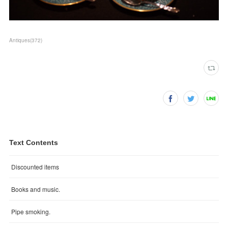
Antiques
(
372
)
Text Contents
Discounted items
Books and music.
Pipe smoking.