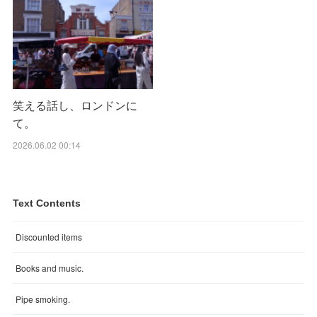
笑える話し、ロンドンに
て。
2026.06.02 00:14
Text Contents
Discounted items
Books and music.
Pipe smoking.