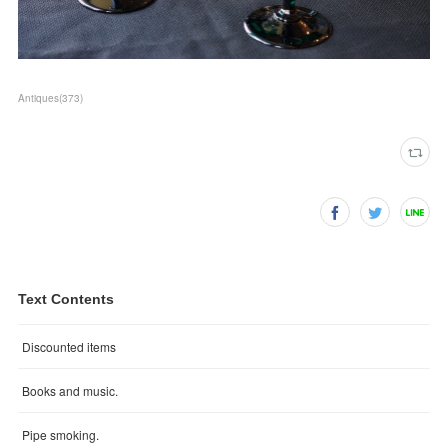
Antiques
(
373
)
Text Contents
Discounted items
Books and music.
Pipe smoking.