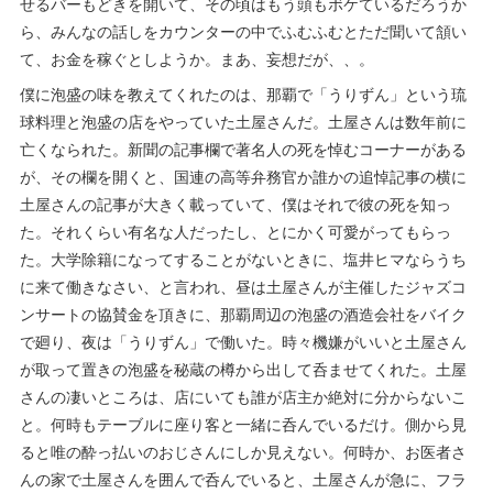
せるバーもどきを開いて、その頃はもう頭もボケているだろうか
ら、みんなの話しをカウンターの中でふむふむとただ聞いて頷い
て、お金を稼ぐとしようか。まあ、妄想だが、、。
僕に泡盛の味を教えてくれたのは、那覇で「うりずん」という琉
球料理と泡盛の店をやっていた土屋さんだ。土屋さんは数年前に
亡くなられた。新聞の記事欄で著名人の死を悼むコーナーがある
が、その欄を開くと、国連の高等弁務官か誰かの追悼記事の横に
土屋さんの記事が大きく載っていて、僕はそれで彼の死を知っ
た。それくらい有名な人だったし、とにかく可愛がってもらっ
た。大学除籍になってすることがないときに、塩井ヒマならうち
に来て働きなさい、と言われ、昼は土屋さんが主催したジャズコ
ンサートの協賛金を頂きに、那覇周辺の泡盛の酒造会社をバイク
で廻り、夜は「うりずん」で働いた。時々機嫌がいいと土屋さん
が取って置きの泡盛を秘蔵の樽から出して呑ませてくれた。土屋
さんの凄いところは、店にいても誰が店主か絶対に分からないこ
と。何時もテーブルに座り客と一緒に呑んでいるだけ。側から見
ると唯の酔っ払いのおじさんにしか見えない。何時か、お医者さ
んの家で土屋さんを囲んで呑んでいると、土屋さんが急に、フラ