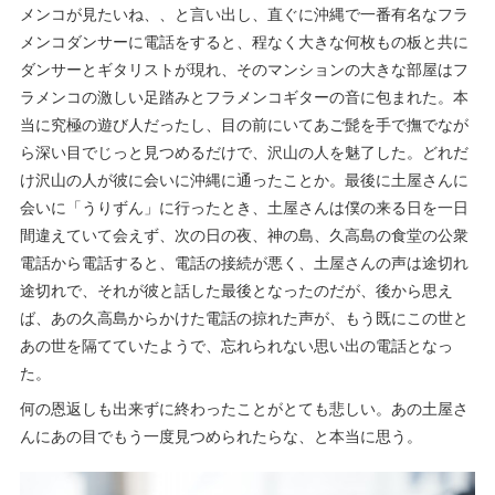
メンコが見たいね、、と言い出し、直ぐに沖縄で一番有名なフラ
メンコダンサーに電話をすると、程なく大きな何枚もの板と共に
ダンサーとギタリストが現れ、そのマンションの大きな部屋はフ
ラメンコの激しい足踏みとフラメンコギターの音に包まれた。本
当に究極の遊び人だったし、目の前にいてあご髭を手で撫でなが
ら深い目でじっと見つめるだけで、沢山の人を魅了した。どれだ
け沢山の人が彼に会いに沖縄に通ったことか。最後に土屋さんに
会いに「うりずん」に行ったとき、土屋さんは僕の来る日を一日
間違えていて会えず、次の日の夜、神の島、久高島の食堂の公衆
電話から電話すると、電話の接続が悪く、土屋さんの声は途切れ
途切れで、それが彼と話した最後となったのだが、後から思え
ば、あの久高島からかけた電話の掠れた声が、もう既にこの世と
あの世を隔てていたようで、忘れられない思い出の電話となっ
た。
何の恩返しも出来ずに終わったことがとても悲しい。あの土屋さ
んにあの目でもう一度見つめられたらな、と本当に思う。