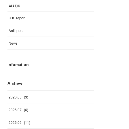
Essays
U.K. report
Antiques
News
Infomation
Archive
2026
.
08
(
3
)
2026
.
07
(
6
)
2026
.
06
(
11
)