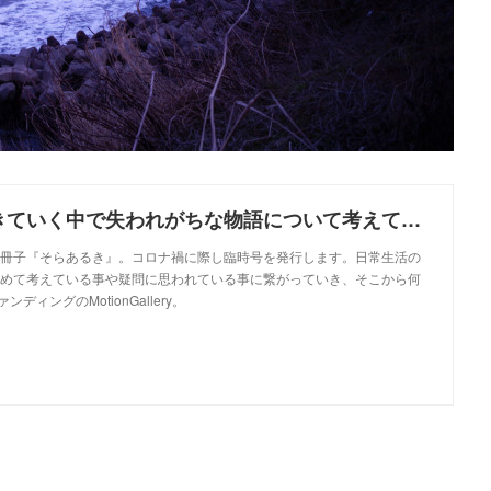
コロナ禍を生きていく中で失われがちな物語について考えて貰うきっかけになればと、小冊子「そらあるき 臨時号」を発行します。 | MOTION GALLERY
冊子『そらあるき』。コロナ禍に際し臨時号を発行します。日常生活の
めて考えている事や疑問に思われている事に繋がっていき、そこから何
ンディングのMotionGallery。