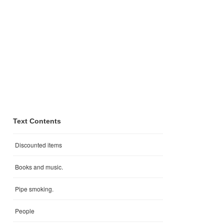
Text Contents
Discounted items
Books and music.
Pipe smoking.
People