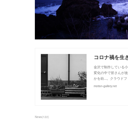
金沢で制作している小
変化の中で皆さんが改
かを紡...。クラウドファ
motion-gallery.net
News
(
122
)