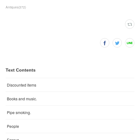
Antiques
(
372
)
Text Contents
Discounted items
Books and music.
Pipe smoking.
People
Essays