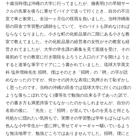
十歳当時僕は沖縄の大学に行ってましたが、徹夜明けの早朝サー
クルの先輩を後ろに乗せてバイクで送って行くとき、自分の不注
意で車と衝突し、全治一ヶ月位の怪我を負いました。当時沖縄南
部の田舎で学習塾の講師をしていて、そのバイトも辞めなければ
ならなくなりました。小さな町の化粧品屋の二階にある小さな教
室で教えてました。その化粧品屋の経営者の女性がその教室も経
営されてましたが、大学の学生課の募集を見て面接を受け、その
後初めてその教室に行き階段を上ろうと入口のドアを開けようと
すると達筆な筆字でドアにこう書かれていました、琉球大学英文
科 塩井増秧先生 招聘。僕はそのとき「招聘」の「聘」の字が読
めなかったのですが、何かその誇大な表現に気押されて恥ずかし
く思ったのです。当時の沖縄の田舎では琉球大学に行くのは(僕の
ような落ちこぼれでなく)優等生で勉強の出来る子であった訳で、
その書き方も満更誇張でもなかったのかもしれませんが、自分の
名前の後に、「先生」と「招聘」が並んでいるのを見ると何とも
何処かに隠れたい気持ちで。実際その学習塾は学年もばらばらの
色んな小中学生が一度に押し寄せてギャーギャー騒いでいるよう
な無法地帯で、勉強どころではありませんでした。招聘。僕にと