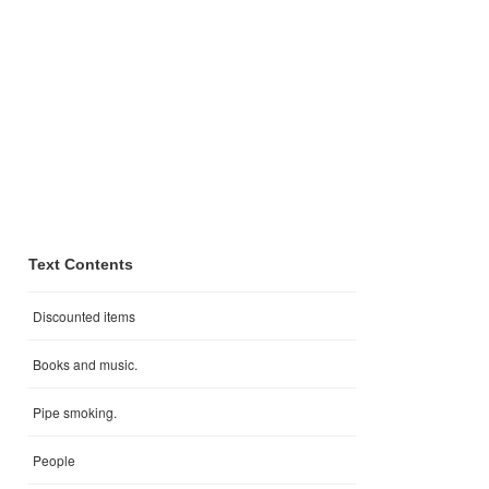
Text Contents
Discounted items
Books and music.
Pipe smoking.
People