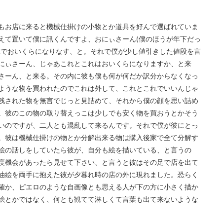
時もお店に来ると機械仕掛けの小物とか道具を好んで選ばれていま
えて置いて僕に訊くんですよ、おにぃさーん(僕のほうが年下だっ
れでおいくらになりなす、と。それで僕が少し値引きした値段を言
にぃさーん、じゃあこれとこれはおいくらになりますか、と来
さーん、と来る。その内に彼も僕も何が何だか訳分からなくなっ
ような物を買われたのでこれは外して、これとこれでいいんじゃ
残された物を無言でじっと見詰めて、それから僕の顔を思い詰め
。彼のこの物の取り替えっこは少しでも安く物を買おうとかそう
いのですが、二人とも混乱して来るんです。それで僕が彼にとっ
。彼は機械仕掛けの物とか分解出来る物は購入後家で全て分解す
絵の話しをしていたら彼が、自分も絵を描いている、と言うの
度機会があったら見せて下さい、と言うと彼はその足で店を出て
油絵を両手に抱えた彼が夕暮れ時の店の外に現れました。恐らく
確か、ピエロのような自画像とも思える人が下の方に小さく描か
絵とかではなく、何とも観てて淋しくて言葉も出て来ないような