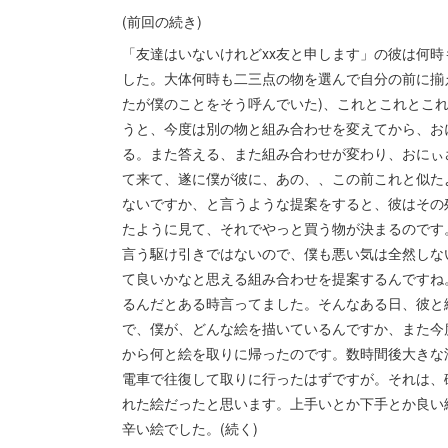
(前回の続き)
「友達はいないけれどxx友と申します」の彼は何
した。大体何時も二三点の物を選んで自分の前に揃
たが僕のことをそう呼んでいた)、これとこれとこ
うと、今度は別の物と組み合わせを変えてから、お
る。また答える、また組み合わせが変わり、おにぃ
て来て、遂に僕が彼に、あの、、この前これと似た
ないですか、と言うような提案をすると、彼はその
たように見て、それでやっと買う物が決まるのです
言う駆け引きではないので、僕も悪い気は全然しな
て良いかなと思える組み合わせを提案するんですね
るんだとある時言ってました。そんなある日、彼と
で、僕が、どんな絵を描いているんですか、また今
から何と絵を取りに帰ったのです。数時間後大きな
電車で往復して取りに行ったはずですが。それは、
れた絵だったと思います。上手いとか下手とか良い
辛い絵でした。(続く)