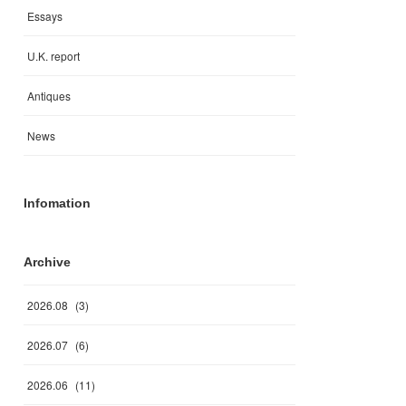
Essays
U.K. report
Antiques
News
Infomation
Archive
2026
.
08
(
3
)
2026
.
07
(
6
)
2026
.
06
(
11
)