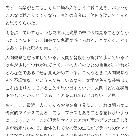
先ず、音楽がとてもよく耳に染み入るように聴こえる。バッハが
こんなに聴こえてくるなら、今迄の自分は一体何を聴いてたんだ
と思うくらいだ。
街を歩いていてもいつも見慣れた光景の中に今迄見ることがなか
ったようなトーン、細やかな色調が感じられることがある。とて
もありふれた眺めが美しい。
人間観察も怠らずしている。人間が普段引っ提げて歩いているメ
ッキが少しずつ剥がれてきて、その人そのひとの地色が、それが
どんな色であるにせよ見え始めている。こんなときに人間観察な
んて不謹慎な、という人がもしいるなら、文学や色んな芸術はそ
こを始まりとしていることを思い出すといい。人間はどんな状況
下でもしっかりと「見る」ことを忘れてはいけない、と思う。
さて、ここ最近、入ってくるお金を余り見ない。これは明らかに
現実的マイナスである。でも、プラスもあることを忘れないよう
にしよう。ただ、この現実的マイナスと精神面のプラスは足し引
きが出来ないので、全体として今の僕の生活がプラスなのかマイ
ナスなのかは分からないし、それは多分にどうでもいいことなの