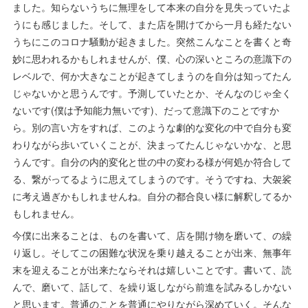
ました。知らないうちに無理をして本来の自分を見失っていたよ
うにも感じました。そして、また店を開けてから一月も経たない
うちにこのコロナ騒動が起きました。突然こんなことを書くと奇
妙に思われるかもしれませんが、僕、心の深いところの意識下の
レベルで、何か大きなことが起きてしまうのを自分は知ってたん
じゃないかと思うんです。予測していたとか、そんなのじゃ全く
ないです(僕は予知能力無いです)、だって意識下のことですか
ら。別の言い方をすれば、このような劇的な変化の中で自分も変
わりながら歩いていくことが、決まってたんじゃないかな、と思
うんです。自分の内的変化と世の中の変わる様が何処か符合して
る、繋がってるように思えてしまうのです。そうですね、大袈裟
に考え過ぎかもしれませんね。自分の都合良い様に解釈してるか
もしれません。
今僕に出来ることは、ものを書いて、店を開け物を磨いて、の繰
り返し。そしてこの困難な状況を乗り越えることが出来、無事年
末を迎えることが出来たならそれは嬉しいことです。書いて、読
んで、磨いて、話して、を繰り返しながら前進を試みるしかない
と思います。普通のことを普通にやりながら深めていく。そんな