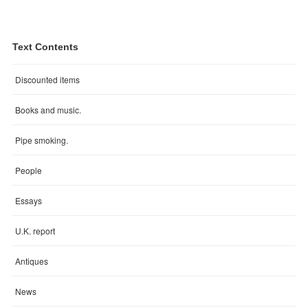
Text Contents
Discounted items
Books and music.
Pipe smoking.
People
Essays
U.K. report
Antiques
News