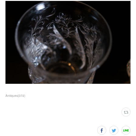
Antiques
(
372
)