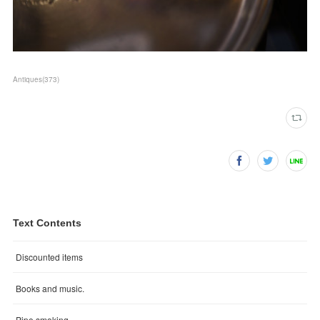
Antiques
(
373
)
Text Contents
Discounted items
Books and music.
Pipe smoking.