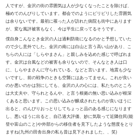
人ですが、金沢の街の雰囲気は人が少なくなったことを除けば、
極めてのんびりしています。都会でのようにピリピリした雰囲気
は余りないです。最初に罹った人が訪れた病院も街中にあります
が、変な風評被害もなく、今は平生に戻ってるそうです。
僕自身こんなとき金沢の人は過剰防衛になるのかと予想していた
ので少し意外でした。金沢の南には白山と言う高い山があり、こ
ちらの人には「しらやまさん」と親しみを込めた感じで呼ばれま
す。金沢は台風などの被害も余りないので、そんなとき人は口
に、しらやまさんに守られている、などと言います。地震も少な
いですし、前の戦争のときも空襲にはあってません。これが良い
のか悪いのかは別にしても、金沢の人の心には、私たちのところ
は大丈夫や、守られとるんや、と言う根拠の無い思い込みが根深
くあると思います。この思い込みが醸成されたものが良いほうに
出ると、のんびりおっとりしてちょっと品のある感じになります
し、悪いほうに出ると、自己過大評価、妙に気取って近隣住民(能
登や富山のこと)や外部からの移住者を見下したような態度をとり
ますね(九州の田舎出身の私も昔は見下されました、、笑)