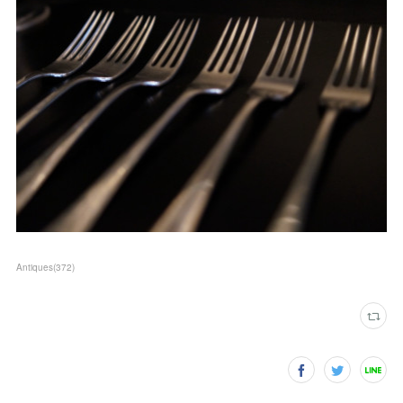
Antiques
(
372
)