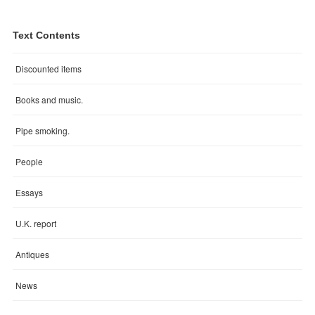
Text Contents
Discounted items
Books and music.
Pipe smoking.
People
Essays
U.K. report
Antiques
News