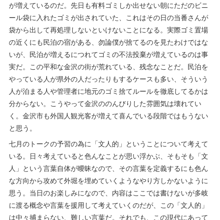
が増えているのだ。先日も有料ゴミしか出せない朝にただのビニ
ール袋に入れたゴミが出されていた、これはその日の当番さんが
袋から出して再処理しないといけないことになる。実際ゴミ置場
の近くにも民泊の宿がある、勿論僕が捨てるのを見たわけではな
いが、民泊が増えるにつれてゴミの不法投棄が増えているのは事
実だ。この平和な金沢の街が荒れている、残念なことだ。民泊を
やっている人が県外の人だったりもするケースも多い、そういう
人が泊まる人や管理者に地元のゴミ捨てルールを徹底してるかは
分からない。こうやって金沢ののんびりした雰囲気は壊れてい
く。金沢市も外国人観光客が増えて喜んでいる段階ではもうない
と思う。
七月のトークの予習の為に「文人的」ということについて考えて
いる。日々考えていると色んなことが思い浮かぶ、そもそも「文
人」という言葉自体が曖昧なので、その言葉を定義するにも色ん
な方向から攻めて外堀を埋めていくようなやり方しかないように
思う。当日のお楽しみになので、内容はここでは書けないが多岐
に渡る概念や言葉を援用して考えていくのだが、この「文人的」
は中々捕まらない、難しい言葉だ。それでも、この現代にあって