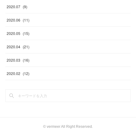
2020
.
07
(
9
)
2020
.
06
(
11
)
2020
.
05
(
15
)
2020
.
04
(
21
)
2020
.
03
(
16
)
2020
.
02
(
12
)
©︎ vermeer All Right Reserved.