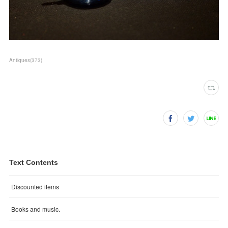
Antiques
(
373
)
Text Contents
Discounted items
Books and music.