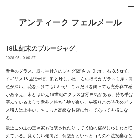
アンティーク フェルメール
18世紀末のブルージャグ。
2026.05.10 09:27
青色のグラス、取っ手付きのジャグ(高さ 左 9 cm、右 8,5 cm)、
イギリス18世紀末頃。割と珍しい物、右のほうがガラスも厚く青
色が深い。花を活けてもいいが、これだけを飾っても充分存在感
があるえ。末とはいえ18世紀のグラスは雰囲気がある、持ち手は
歪んでいるようで意外と持ち心地が良い、矢張りこの時代のガラ
ス職人は上手い。ちょっと高級なお店に飾ってあっても様にな
る。
最近この辺の空き家も改装されたりして民泊の宿がじわじわと増
えている。良くない傾向だ、何故かというとゴミの不法投棄など