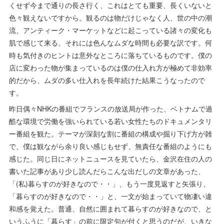
くせず今まで通りの長さ行く、これはとても重要、長くいないと
色々観えないですから。観るのは物だけじゃなく人、世の中の潮
流、アンティーク・マーケットなどに起こっている諸々の変化も
肌で感じて来る、それには色んなムダな時間も必要な訳です。何
時も気付きのヒントは意外なところに落ちているものです。僕の
店に変わった物が集まっているのは僕の仕入れ方が極めて非効率
的だから、ムダの多い仕入れを長年続けた結果こうなったので
す。
昨日偶々NHKの番組でフランスの放送局が作った、ベトナムで過
酷な環境で労働を強いられている若い女性たちのドキュメンタリ
ー番組を観た。テーマが深刻な割に番組の構成や掘り下げ方が雑
で、僕は観ながら余り良い感じもせず、無責任な番組のようにも
感じた。同じ日にネットニュースを見ていたら、金沢在住の人の
書いた記事があり少し読んだらこんな出だしの文章があった、
「(私)暮らすのが好きなので・・」、もう一度見返すと矢張り、
「暮らすのが好きなので・・」と、一文が始まっていて物凄い違
和感を覚えた。普通、自然に囲まれて暮らすのが好きなので、と
いうふうに「暮らす」の前に限定句が付くと思うのだが、いきな