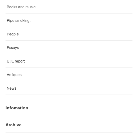
Books and music.
Pipe smoking.
People
Essays
U.K. report
Antiques
News
Infomation
Archive