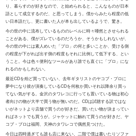
り、暮らすのが好きなので、と始められると、こんなものが日本
語として成立するのだ、と思ってしまう。僕からみたら程度の低
い日本語だし、更に書いた人が本も出しているようで、驚き。
今の世の中に流布しているもののレベルに時々唖然とさせられる
ことがある、僕がズレているのだろうか、そうかもしれないが、
今の世の中には素人めいた「プロ」の何と多いことか、受ける側
の程度が下がれば出す側の程度もそれに比例して低下する、とい
うこと。今は色々便利なツールがあり誰でも直ぐに「プロ」にな
れるのかもしれない。
最近CDを殆ど買っていない、去年ギタリストのヤコブ・ブロに
夢中になり彼が演奏しているCDを何枚か買いそれ以降余り買っ
てない気がする。金沢のタワレコに行っても置いている物は初心
者向けの物が大半で買う物が無いのだ。CDは試聴する訳ではな
いがネットより店舗で買うのが好きだ、買いたい物が決まってい
ればネットでも買うが。ジャケットに触れて買うのが好きだ、ヤ
コブ・ブロは福岡、天神のタワレコで偶然見つけた。
今日は四時過ぎても誰も店に来ない、二階で僕は書いたりソファ