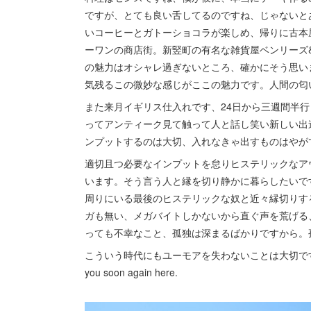
ですが、とても良い舌してるのですね、じゃないと
いコーヒーとガトーショコラが楽しめ、帰りに古本
ーワンの商店街。新竪町の有名な雑貨屋ベンリーズ
の魅力はオシャレ過ぎないところ、確かにそう思い
気残るこの微妙な感じがここの魅力です。人間の匂
また来月イギリス仕入れです、24日から三週間半
ってアンティーク見て触って人と話し笑い新しい出
ンプットするのは大切、入れなきゃ出すものはやが
適切且つ必要なインプットを怠りヒステリックなア
います。そう言う人と縁を切り静かに暮らしたいで
周りにいる最後のヒステリックな奴と近々縁切りす
ガも無い、メガバイトしかないから直ぐ声を荒げる
っても不幸なこと、孤独は深まるばかりですから。
こういう時代にもユーモアを失わないことは大切で
you soon again here.