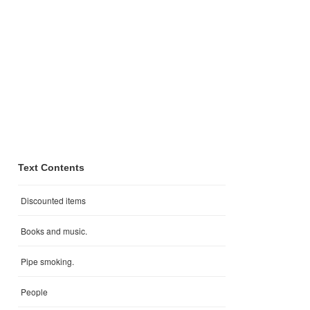
Text Contents
Discounted items
Books and music.
Pipe smoking.
People