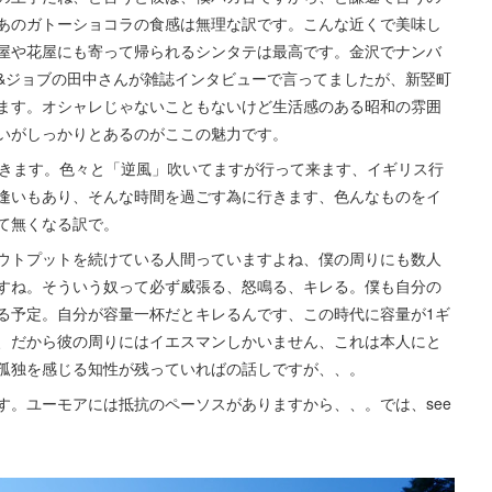
あのガトーショコラの食感は無理な訳です。こんな近くで美味し
屋や花屋にも寄って帰られるシンタテは最高です。金沢でナンバ
&ジョブの田中さんが雑誌インタビューで言ってましたが、新竪町
ます。オシャレじゃないこともないけど生活感のある昭和の雰囲
いがしっかりとあるのがここの魅力です。
行きます。色々と「逆風」吹いてますが行って来ます、イギリス行
逢いもあり、そんな時間を過ごす為に行きます、色んなものをイ
て無くなる訳で。
ウトプットを続けている人間っていますよね、僕の周りにも数人
すね。そういう奴って必ず威張る、怒鳴る、キレる。僕も自分の
る予定。自分が容量一杯だとキレるんです、この時代に容量が1ギ
、だから彼の周りにはイエスマンしかいません、これは本人にと
孤独を感じる知性が残っていればの話しですが、、。
す。ユーモアには抵抗のペーソスがありますから、、。では、see