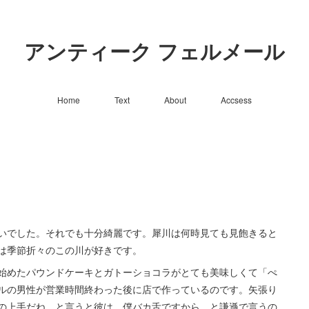
アンティーク フェルメール
Home
Text
About
Accsess
いでした。それでも十分綺麗です。犀川は何時見ても見飽きると
は季節折々のこの川が好きです。
始めたパウンドケーキとガトーショコラがとても美味しくて「ぺ
ルの男性が営業時間終わった後に店で作っているのです。矢張り
の上手だね、と言うと彼は、僕バカ舌ですから、と謙遜で言うの