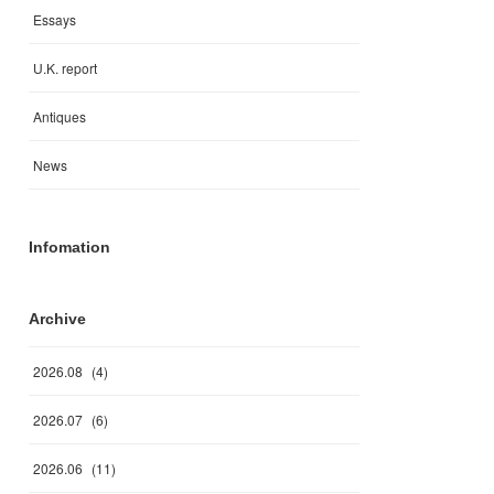
Essays
U.K. report
Antiques
News
Infomation
Archive
2026
.
08
(
4
)
2026
.
07
(
6
)
2026
.
06
(
11
)