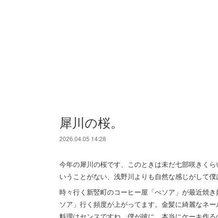
犀川の桜。
2026.04.05 14:28
今年の犀川の桜です、このときは未だ七部咲きくら
いうことがない、浅野川よりも自然な感じがして僕
時々行く新竪町のコーヒー屋「ぺソア」が最近焼き
ソア」行く頻度が上がってます。金髪に綺麗なネー
料理はセンスですね、僕が彼に、本当にケーキ作る