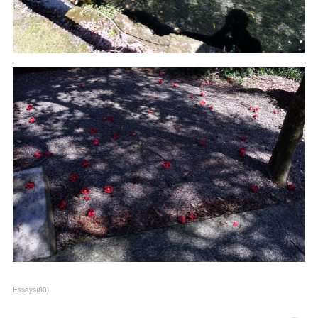
Essays
(
83
)