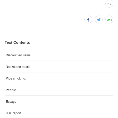
Text Contents
Discounted items
Books and music.
Pipe smoking.
People
Essays
U.K. report