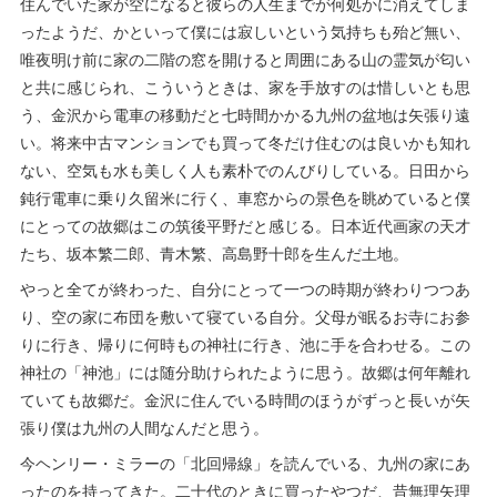
住んでいた家が空になると彼らの人生までが何処かに消えてしま
ったようだ、かといって僕には寂しいという気持ちも殆ど無い、
唯夜明け前に家の二階の窓を開けると周囲にある山の霊気が匂い
と共に感じられ、こういうときは、家を手放すのは惜しいとも思
う、金沢から電車の移動だと七時間かかる九州の盆地は矢張り遠
い。将来中古マンションでも買って冬だけ住むのは良いかも知れ
ない、空気も水も美しく人も素朴でのんびりしている。日田から
鈍行電車に乗り久留米に行く、車窓からの景色を眺めていると僕
にとっての故郷はこの筑後平野だと感じる。日本近代画家の天才
たち、坂本繁二郎、青木繁、高島野十郎を生んだ土地。
やっと全てが終わった、自分にとって一つの時期が終わりつつあ
り、空の家に布団を敷いて寝ている自分。父母が眠るお寺にお参
りに行き、帰りに何時もの神社に行き、池に手を合わせる。この
神社の「神池」には随分助けられたように思う。故郷は何年離れ
ていても故郷だ。金沢に住んでいる時間のほうがずっと長いが矢
張り僕は九州の人間なんだと思う。
今ヘンリー・ミラーの「北回帰線」を読んでいる、九州の家にあ
ったのを持ってきた。二十代のときに買ったやつだ、昔無理矢理