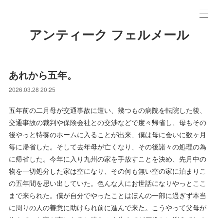
アンティーク フェルメール
あれから五年。
2026.03.28 20:25
五年前の二月母が交通事故に遭い、幾つもの病院を転院した後、
交通事故の裁判や保険会社との交渉などで度々帰省し、母もその
後やっと特養のホームに入ることが出来、僕は母に会いに数ヶ月
毎に帰省した。そして去年母が亡くなり、その後諸々の処理の為
に帰省した。今年に入り九州の家を手放すことを決め、先月中の
物を一切処分した家は空になり、その何も無い空の家に泊まりこ
の五年間を思い出していた。色んな人にお世話になりやっとここ
まで来られた。僕が自分でやったことはほんの一部に過ぎず本当
に周りの人の善意に助けられ前に進んで来た。こうやって父母が