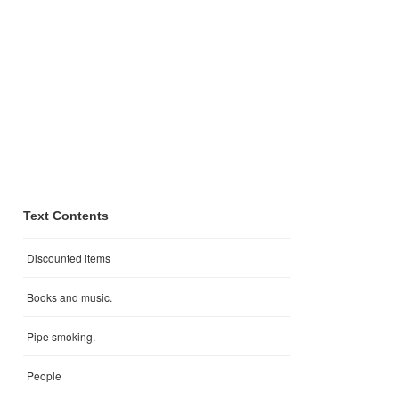
Text Contents
Discounted items
Books and music.
Pipe smoking.
People