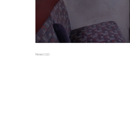
News
(
122
)