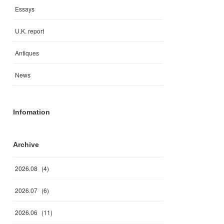
Essays
U.K. report
Antiques
News
Infomation
Archive
2026
.
08
(
4
)
2026
.
07
(
6
)
2026
.
06
(
11
)