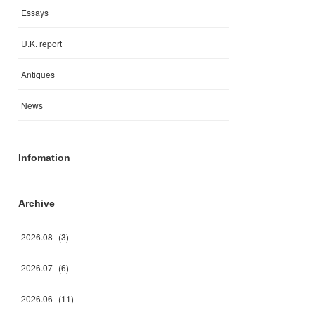
Essays
U.K. report
Antiques
News
Infomation
Archive
2026
.
08
(
3
)
2026
.
07
(
6
)
2026
.
06
(
11
)