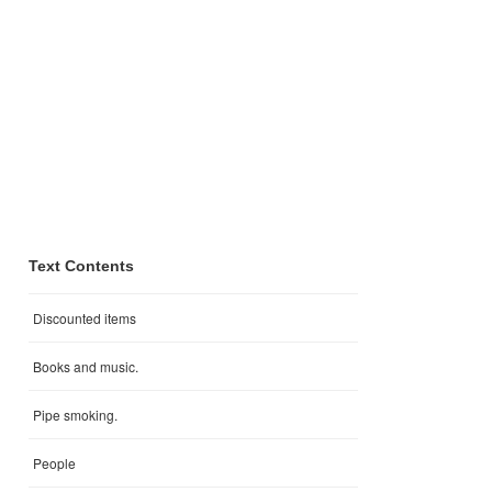
Text Contents
Discounted items
Books and music.
Pipe smoking.
People