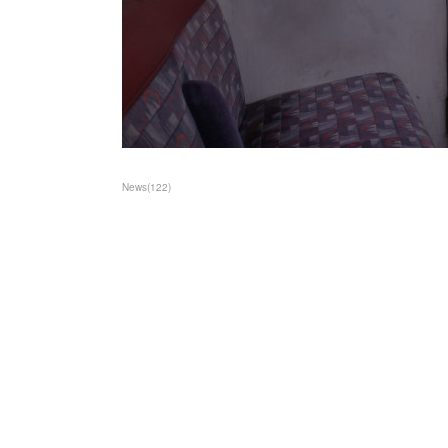
News
(
122
)