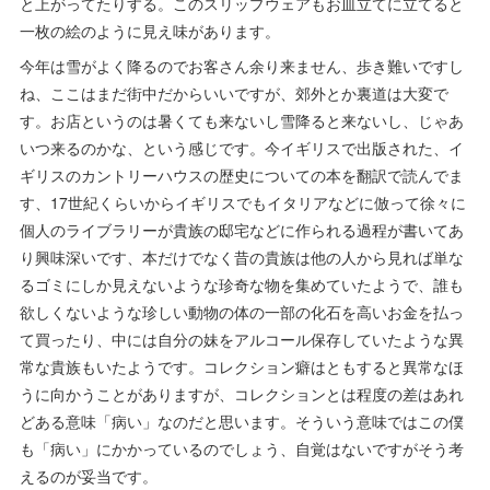
と上がってたりする。このスリップウェアもお皿立てに立てると
一枚の絵のように見え味があります。
今年は雪がよく降るのでお客さん余り来ません、歩き難いですし
ね、ここはまだ街中だからいいですが、郊外とか裏道は大変で
す。お店というのは暑くても来ないし雪降ると来ないし、じゃあ
いつ来るのかな、という感じです。今イギリスで出版された、イ
ギリスのカントリーハウスの歴史についての本を翻訳で読んでま
す、17世紀くらいからイギリスでもイタリアなどに倣って徐々に
個人のライブラリーが貴族の邸宅などに作られる過程が書いてあ
り興味深いです、本だけでなく昔の貴族は他の人から見れば単な
るゴミにしか見えないような珍奇な物を集めていたようで、誰も
欲しくないような珍しい動物の体の一部の化石を高いお金を払っ
て買ったり、中には自分の妹をアルコール保存していたような異
常な貴族もいたようです。コレクション癖はともすると異常なほ
うに向かうことがありますが、コレクションとは程度の差はあれ
どある意味「病い」なのだと思います。そういう意味ではこの僕
も「病い」にかかっているのでしょう、自覚はないですがそう考
えるのが妥当です。