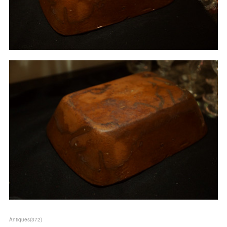
Antiques
(
372
)