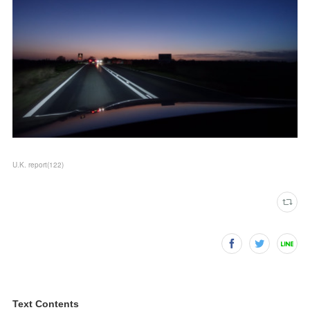
U.K. report
(
122
)
Text Contents