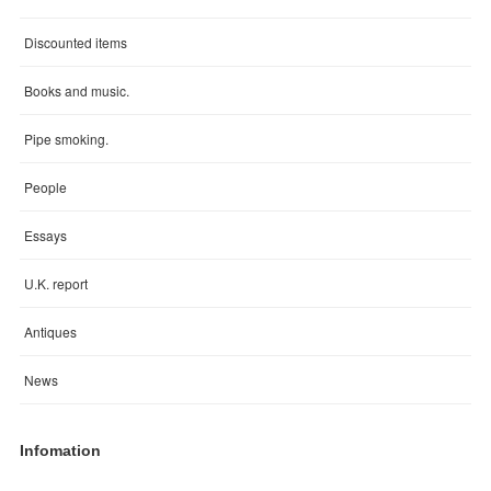
Discounted items
Books and music.
Pipe smoking.
People
Essays
U.K. report
Antiques
News
Infomation