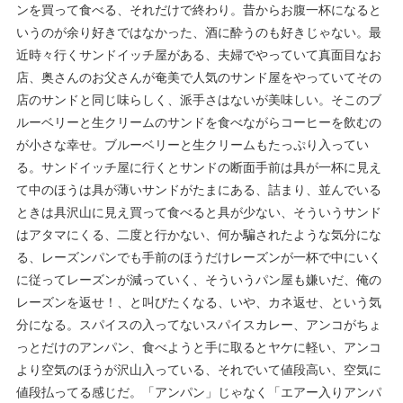
ンを買って食べる、それだけで終わり。昔からお腹一杯になると
いうのが余り好きではなかった、酒に酔うのも好きじゃない。最
近時々行くサンドイッチ屋がある、夫婦でやっていて真面目なお
店、奥さんのお父さんが奄美で人気のサンド屋をやっていてその
店のサンドと同じ味らしく、派手さはないが美味しい。そこのブ
ルーベリーと生クリームのサンドを食べながらコーヒーを飲むの
が小さな幸せ。ブルーベリーと生クリームもたっぷり入ってい
る。サンドイッチ屋に行くとサンドの断面手前は具が一杯に見え
て中のほうは具が薄いサンドがたまにある、詰まり、並んでいる
ときは具沢山に見え買って食べると具が少ない、そういうサンド
はアタマにくる、二度と行かない、何か騙されたような気分にな
る、レーズンパンでも手前のほうだけレーズンが一杯で中にいく
に従ってレーズンが減っていく、そういうパン屋も嫌いだ、俺の
レーズンを返せ！、と叫びたくなる、いや、カネ返せ、という気
分になる。スパイスの入ってないスパイスカレー、アンコがちょ
っとだけのアンパン、食べようと手に取るとヤケに軽い、アンコ
より空気のほうが沢山入っている、それでいて値段高い、空気に
値段払ってる感じだ。「アンパン」じゃなく「エアー入りアンパ