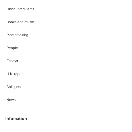
Discounted items
Books and music.
Pipe smoking.
People
Essays
U.K. report
Antiques
News
Infomation