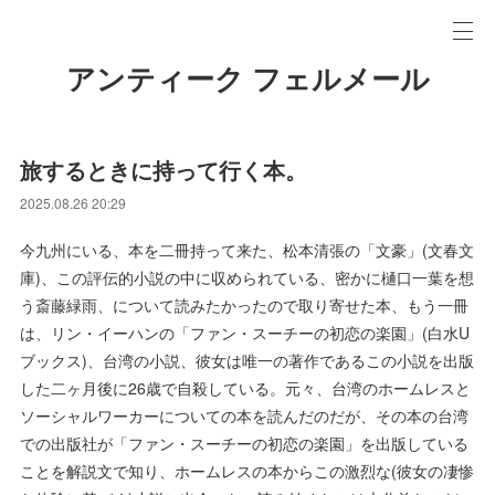
アンティーク フェルメール
旅するときに持って行く本。
2025.08.26 20:29
今九州にいる、本を二冊持って来た、松本清張の「文豪」(文春文
庫)、この評伝的小説の中に収められている、密かに樋口一葉を想
う斎藤緑雨、について読みたかったので取り寄せた本、もう一冊
は、リン・イーハンの「ファン・スーチーの初恋の楽園」(白水U
ブックス)、台湾の小説、彼女は唯一の著作であるこの小説を出版
した二ヶ月後に26歳で自殺している。元々、台湾のホームレスと
ソーシャルワーカーについての本を読んだのだが、その本の台湾
での出版社が「ファン・スーチーの初恋の楽園」を出版している
ことを解説文で知り、ホームレスの本からこの激烈な(彼女の凄惨