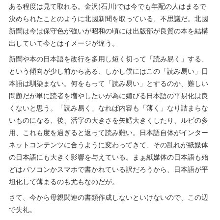
ある程度は見て取れる。金沢(石川)では今でも年配の人はまるで
決められたことのように北國新聞を取っている、不思議だ。北國
新聞は今は保守色が強いが昭和の頃には出版部が良質の本を結構
出していて今とはイメージが違う。
新聞や本の日本語を改行を多用し短く切って「読み易く」する、
という傾向が少し前からある、しかし僕にはこの「読み易い」日
本語は馴染まない。何をもって「読み易い」とするのか、難しい
問題だが単に読者を増やしたいが為に媚びる日本語の平易化は良
くないと思う。「読み易く」なれば内容も「薄く」なり詰まらな
いものになる、後、活字の大きさを矢鱈大きくしたり、ルビの多
用、これも度を過ぎると返って読み難い。日本語自体がインター
ネットコンテンツに合うように変わってきて、その乱れが紙媒体
の日本語にも大きく影響を与えている。まぁ紙媒体の日本語も殆
どはパソコンかスマホで書かれている訳だろうから、日本語が平
坦化して薄まるのも尤もなのだが。
さて、今から母親関連の書類作成しないといけないので、この辺
で失礼。