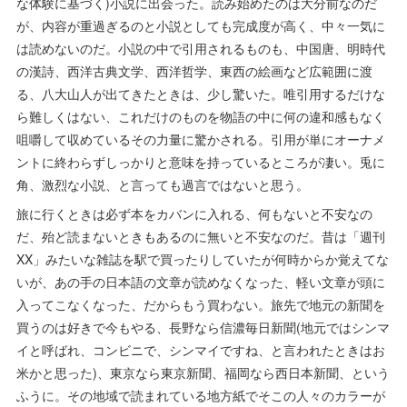
な体験に基づく)小説に出会った。読み始めたのは大分前なのだ
が、内容が重過ぎるのと小説としても完成度が高く、中々一気に
は読めないのだ。小説の中で引用されるものも、中国唐、明時代
の漢詩、西洋古典文学、西洋哲学、東西の絵画など広範囲に渡
る、八大山人が出てきたときは、少し驚いた。唯引用するだけな
ら難しくはない、これだけのものを物語の中に何の違和感もなく
咀嚼して収めているその力量に驚かされる。引用が単にオーナメ
ントに終わらずしっかりと意味を持っているところが凄い。兎に
角、激烈な小説、と言っても過言ではないと思う。
旅に行くときは必ず本をカバンに入れる、何もないと不安なの
だ、殆ど読まないときもあるのに無いと不安なのだ。昔は「週刊
XX」みたいな雑誌を駅で買ったりしていたが何時からか覚えてな
いが、あの手の日本語の文章が読めなくなった、軽い文章が頭に
入ってこなくなった、だからもう買わない。旅先で地元の新聞を
買うのは好きで今もやる、長野なら信濃毎日新聞(地元ではシンマ
イと呼ばれ、コンビニで、シンマイですね、と言われたときはお
米かと思った)、東京なら東京新聞、福岡なら西日本新聞、という
ふうに。その地域で読まれている地方紙でそこの人々のカラーが