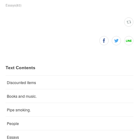
Essays
(
83
)
Text Contents
Discounted items
Books and music.
Pipe smoking.
People
Essays