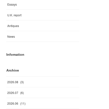
Essays
U.K. report
Antiques
News
Infomation
Archive
2026
.
08
(
3
)
2026
.
07
(
6
)
2026
.
06
(
11
)