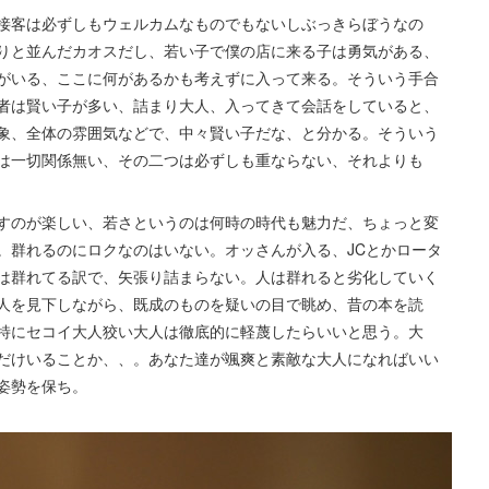
接客は必ずしもウェルカムなものでもないしぶっきらぼうなの
りと並んだカオスだし、若い子で僕の店に来る子は勇気がある、
がいる、ここに何があるかも考えずに入って来る。そういう手合
者は賢い子が多い、詰まり大人、入ってきて会話をしていると、
象、全体の雰囲気などで、中々賢い子だな、と分かる。そういう
は一切関係無い、その二つは必ずしも重ならない、それよりも
すのが楽しい、若さというのは何時の時代も魅力だ、ちょっと変
。群れるのにロクなのはいない。オッさんが入る、JCとかロータ
は群れてる訳で、矢張り詰まらない。人は群れると劣化していく
人を見下しながら、既成のものを疑いの目で眺め、昔の本を読
特にセコイ大人狡い大人は徹底的に軽蔑したらいいと思う。大
だけいることか、、。あなた達が颯爽と素敵な大人になればいい
姿勢を保ち。