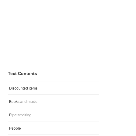
Text Contents
Discounted items
Books and music.
Pipe smoking.
People