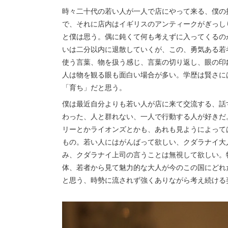
時々二十代の若い人が一人で店にやって来る、僕の
で、それに店内はイギリスのアンティークがぎっし
と僕は思う。偶に鈍くて何も考えずに入ってくるの
いは二分以内に退散していくが、この、勇気ある若
使う言葉、物を扱う感じ、言葉の切り返し、眼の印
人は物を観る眼も面白い場合が多い。学歴は賢さに
「育ち」だと思う。
僕は最近自分よりも若い人が店に来て交流する、話
わった、人と群れない、一人で行動する人が好きだ
リーとかライオンズとかも、あれも見ようによって
もの。若い人にはがんばって欲しい、クダラナイ大
み、クダラナイ上司の言うことは無視して欲しい。
体、若者から見て魅力的な大人が今のこの国にどれ
と思う、時勢に流されず強くありながら考え続ける