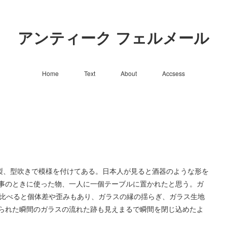
アンティーク フェルメール
Home
Text
About
Accsess
ギリス製、型吹きで模様を付けてある。日本人が見ると酒器のような形を
事のときに使った物、一人に一個テーブルに置かれたと思う。ガ
に比べると個体差や歪みもあり、ガラスの縁の揺らぎ、ガラス生地
られた瞬間のガラスの流れた跡も見えまるで瞬間を閉じ込めたよ