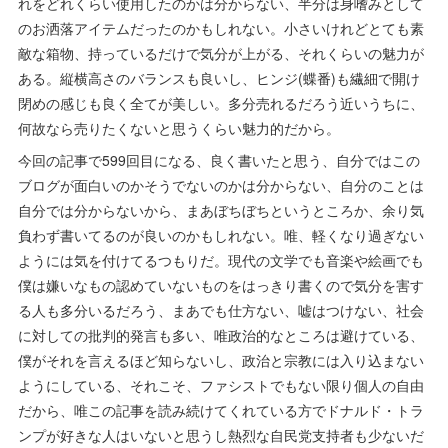
れをどれくらい使用したのかは分からない、半分は身嗜みとして
のお洒落アイテムだったのかもしれない。小さいけれどとても素
敵な箱物、持っているだけで気分が上がる、それくらいの魅力が
ある。縦横高さのバランスも良いし、ヒンジ(蝶番)も繊細で開け
閉めの感じも良く全てが美しい。多分売れるだろう近いうちに、
何故なら売りたくないと思うくらい魅力的だから。
今回の記事で599回目になる、良く書いたと思う、自分ではこの
ブログが面白いのかそうでないのかは分からない、自分のことは
自分では分からないから、まあぼちぼちというところか、余り気
負わず書いてるのが良いのかもしれない。唯、軽くなり過ぎない
ようには気を付けてるつもりだ。現代の文学でも音楽や絵画でも
僕は嫌いなもの認めていないものをはっきり書くので気分を害す
る人も多分いるだろう、まあでも仕方ない、嘘はつけない、社会
に対しての批判的発言も多い、唯政治的なところは避けている、
僕がそれを言えるほど知らないし、政治と宗教には入り込まない
ようにしている、それこそ、ファシストでもない限り個人の自由
だから、唯この記事を読み続けてくれている方でドナルド・トラ
ンプが好きな人はいないと思うし熱烈な自民党支持者も少ないだ