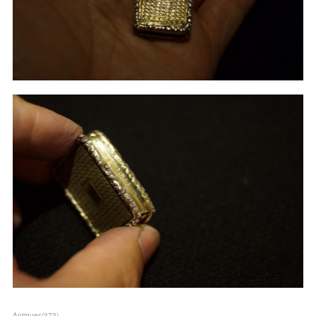
Antiques
(
373
)