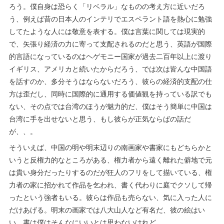
ろう。僕自身は恐らく「リベラル」なものの考え方に近いだろ
う、例えば昔の日本人のインテリでエスペラント語を熱心に勉強
してたような人には敬意を表する。僕は言葉に関しては現実的
で、矢張り経済の力に寄って支配されるのだと思う、英語が国際
的言語になっているのはヘゲモニー国家が過去二百年以上に渡り
イギリス、アメリカと続いたからだろう、では次は皆んな中国語
を話すのか、多分そうはならないだろう、彼らの経済的支配の仕
方は歪だし、同時に国際的に通用する価値観を持っている訳でも
ない、その点では台湾のほうが魅力的だ、僕はそう簡単に中国は
台湾に手を出せないと思う、もし彼らが正気ならばの話だ
が、、。
そういえば、中国の明や明末辺りの南画家や書家にもどちらかと
いうと反権力的なところがある、権力者から遠く離れた僻地で元
は貴い身分だったりするのだが狂人のフリをして描いている、権
力者の家に招かれて作品を乞われ、書く代わりに庭でクソして帰
ったという強者もいる。彼らは作品も売らない、気に入った人に
だけあげる。明末の画家では八大山人など有名だ、彼の絵はい
い、書は僕はそんなにいいとは思わないけれど。