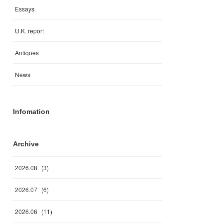
Essays
U.K. report
Antiques
News
Infomation
Archive
2026
.
08
(
3
)
2026
.
07
(
6
)
2026
.
06
(
11
)