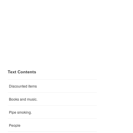
Text Contents
Discounted items
Books and music.
Pipe smoking.
People