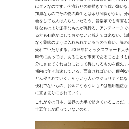
はダメなのです。今流行りの絵描きでも僕が嫌いな
加減なものでその物の真価とは余り関係がない。分
会をしても人は入らないだろう、音楽家でも障害を
味なものより派手なものが流行る、アンティークで
る方も心静かにしておかないと観えては来ない、知
なく薬味のように入れられているものも多い、論の
売れていたりする。2016年にオックスフォード大学が選
時代にあっては、あることが事実であることよりも
分にさせてくれ自分にとって得になるものを優先す
傾向は年々加速している。面白ければいい、便利な
どん侵されていく。そういう人がマジョリティにな
便利でないもの、お金にならないものは無用無益なものと
に置き去りにされていく。
これが今の日本、世界の大半で起きていることだ。こ
十五年しか経っていないのだ。