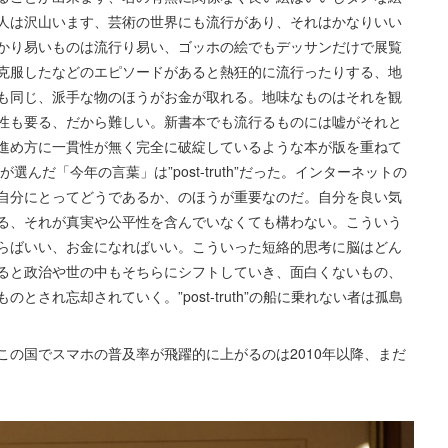
人は沢山います、芸術の世界にも流行があり、それはかなりいい
かり易いものは流行り易い、ゴッホの絵でもデッサンだけで展覧
克服したなどのエピソードがあると熱狂的に流行ったりする、地
も同じ、派手な物のほうがお金が取れる。地味なものはそれを観
性も要る、だから難しい。新書本でも流行るものには嘘がそれと
進め方に一貫性が無く完全に破綻しているような本が版を重ねて
んだ「今年の言葉」は”post-truth”だった。インターネットの
自分にとってどうであるか、のほうが重要なのだ。自分を良い気
る、それが真実や公平性を含んでいなくても構わない。こういう
らばいい、お金になればいい。こういった短絡的思考に脳はどん
ると政治や世の中もそちらにシフトしていき、面白くないもの、
され忘却されていく。”post-truth”の船に乗れない者は孤島
の国でスマホの普及率が飛躍的に上がるのは2010年以降、まだ