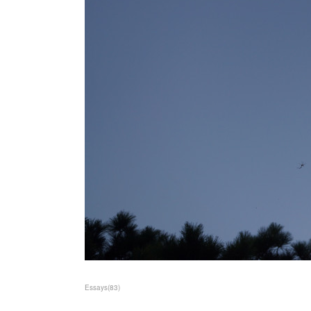
Essays
(
83
)