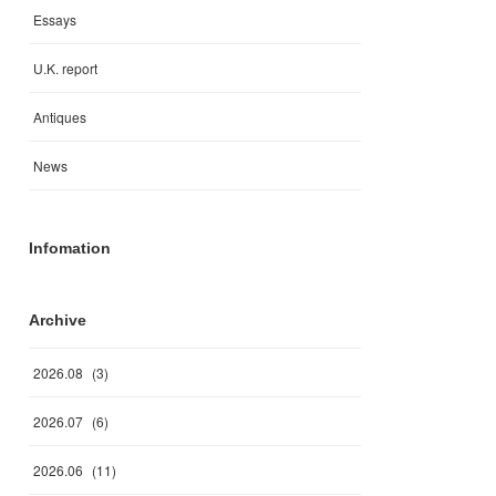
Essays
U.K. report
Antiques
News
Infomation
Archive
2026
.
08
(
3
)
2026
.
07
(
6
)
2026
.
06
(
11
)