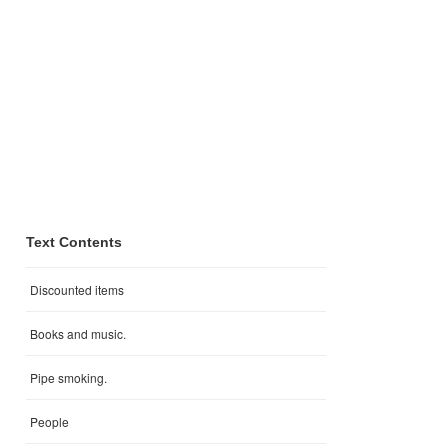
Text Contents
Discounted items
Books and music.
Pipe smoking.
People