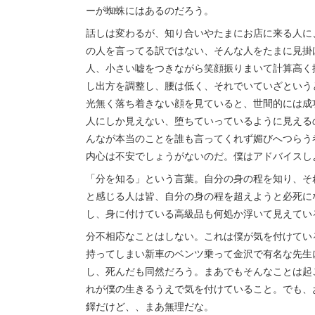
ーが蜘蛛にはあるのだろう。
話しは変わるが、知り合いやたまにお店に来る人に
の人を言ってる訳ではない、そんな人をたまに見掛
人、小さい嘘をつきながら笑顔振りまいて計算高く
し出方を調整し、腰は低く、それでいていざという
光無く落ち着きない顔を見ていると、世間的には成
人にしか見えない、堕ちていっているように見える
んなが本当のことを誰も言ってくれず媚びへつらう
内心は不安でしょうがないのだ。僕はアドバイスし
「分を知る」という言葉。自分の身の程を知り、そ
と感じる人は皆、自分の身の程を超えようと必死に
し、身に付けている高級品も何処か浮いて見えてい
分不相応なことはしない。これは僕が気を付けてい
持ってしまい新車のベンツ乗って金沢で有名な先生
し、死んだも同然だろう。まあでもそんなことは起
れが僕の生きるうえで気を付けていること。でも、
鐸だけど、、まあ無理だな。