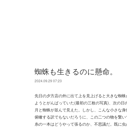
蜘蛛も生きるのに懸命。
2024.09.29 07:23
先日の夕方店の外に出て上を見上げると大きな蜘蛛
ようとがんばっていた(最初の三枚の写真)、次の
月と蜘蛛が並んで見えた。しかし、こんな小さな身
俯瞰する訳でもないだろうに、この二つの物を繋い
糸の一本はどうやって張るのか、不思議だ。既に虫