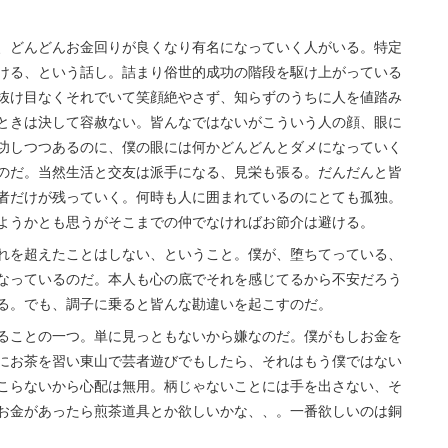
、どんどんお金回りが良くなり有名になっていく人がいる。特定
ける、という話し。詰まり俗世的成功の階段を駆け上がっている
抜け目なくそれでいて笑顔絶やさず、知らずのうちに人を値踏み
ときは決して容赦ない。皆んなではないがこういう人の顔、眼に
功しつつあるのに、僕の眼には何かどんどんとダメになっていく
のだ。当然生活と交友は派手になる、見栄も張る。だんだんと皆
者だけが残っていく。何時も人に囲まれているのにとても孤独。
ようかとも思うがそこまでの仲でなければお節介は避ける。
れを超えたことはしない、ということ。僕が、堕ちてっている、
なっているのだ。本人も心の底でそれを感じてるから不安だろう
る。でも、調子に乗ると皆んな勘違いを起こすのだ。
ることの一つ。単に見っともないから嫌なのだ。僕がもしお金を
にお茶を習い東山で芸者遊びでもしたら、それはもう僕ではない
こらないから心配は無用。柄じゃないことには手を出さない、そ
お金があったら煎茶道具とか欲しいかな、、。一番欲しいのは銅