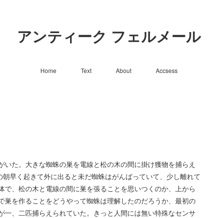
アンティーク フェルメール
Home
Text
About
Accsess
がいた。大きな蜘蛛の巣を電線と松の木の間に掛け獲物を捕らえ
日の朝早く起きて外に出ると未だ蜘蛛はがんばっていて、少し離れて
体で、松の木と電線の間に巣を張ることを思いつくのか、上から
で巣を作ることをどうやって蜘蛛は理解したのだろうか、最初の
が一、二匹捕らえられていた。きっと人間には無い特殊なセンサ