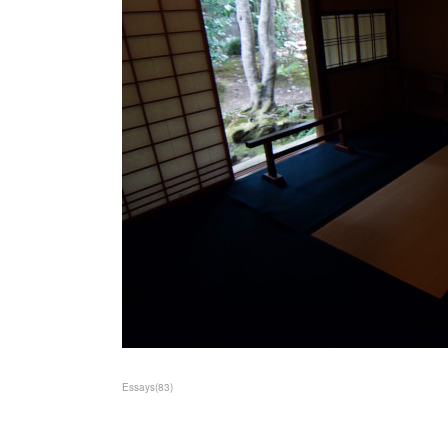
Essays
(
83
)