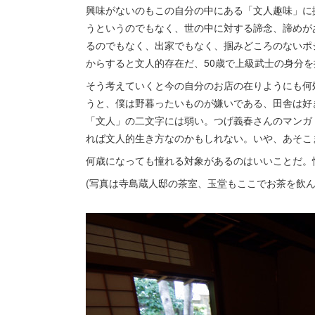
興味がないのもこの自分の中にある「文人趣味」に
うというのでもなく、世の中に対する諦念、諦めが
るのでもなく、出家でもなく、掴みどころのないポ
からすると文人的存在だ、50歳で上級武士の身分
そう考えていくと今の自分のお店の在りようにも何
うと、僕は野暮ったいものが嫌いである、田舎は好
「文人」の二文字には弱い。つげ義春さんのマンガ
れば文人的生き方なのかもしれない。いや、あそこ
何歳になっても憧れる対象があるのはいいことだ。
(写真は寺島蔵人邸の茶室、玉堂もここでお茶を飲