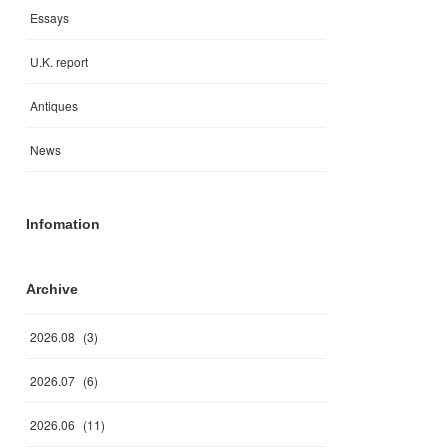
Essays
U.K. report
Antiques
News
Infomation
Archive
2026
.
08
(
3
)
2026
.
07
(
6
)
2026
.
06
(
11
)