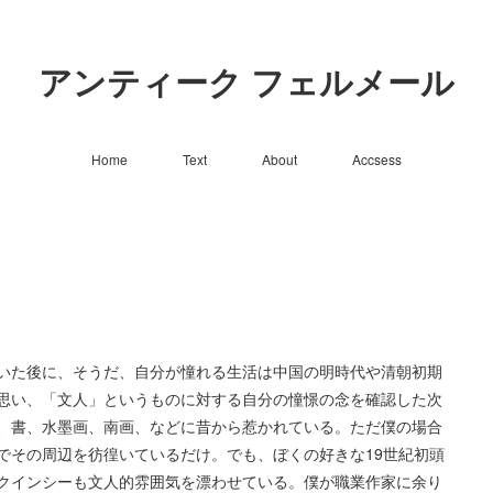
アンティーク フェルメール
Home
Text
About
Accsess
いた後に、そうだ、自分が憧れる生活は中国の明時代や清朝初期
思い、「文人」というものに対する自分の憧憬の念を確認した次
、書、水墨画、南画、などに昔から惹かれている。ただ僕の場合
でその周辺を彷徨いているだけ。でも、ぼくの好きな19世紀初頭
クインシーも文人的雰囲気を漂わせている。僕が職業作家に余り