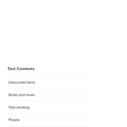
Text Contents
Discounted items
Books and music.
Pipe smoking.
People