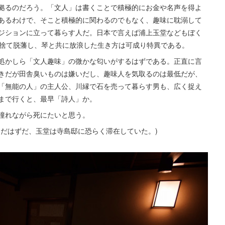
拠るのだろう。「文人」は書くことで積極的にお金や名声を得よ
あるわけで、そこと積極的に関わるのでもなく、趣味に耽溺して
ジションに立って暮らす人だ。日本で言えば浦上玉堂などもぼく
を捨て脱藩し、琴と共に放浪した生き方は可成り特異である。
処かしら「文人趣味」の微かな匂いがするはずである。正直に言
きだが田舎臭いものは嫌いだし、趣味人を気取るのは最低だが、
「無能の人」の主人公、川縁で石を売って暮らす男も、広く捉え
まで行くと、最早「詩人」か。
憧れながら死にたいと思う。
んだはずだ、玉堂は寺島邸に恐らく滞在していた。)