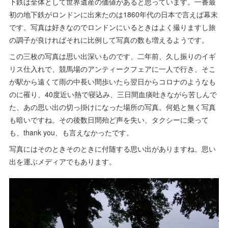
下鉄は全体として世界遺産の価値があると思っています。一番最
初の地下鉄がロンドンに出来たのは1860年代の日本で言えば幕末
です。写真は好きなのでロンドンにいるときはよく撮りますし旅
の調子が良ければそれに比例して写真の数も増えるようです。
この三枚の写真は思い出深いものです、二年前、久し振りのイギ
リス仕入れで、競馬場のアンティークフェアに一人で行き、そこ
が駅から遠くて雨の中長い間歩いたら翌日からコロナのようなも
のに罹り、40度近い熱で寝込み、三日間血痰吐きながら苦しんで
た、あの思い出の切っ掛けになった場所の写真。何処と無く写真
も暗いですね。その後数日間殆ど声を失い、タクシーに乗って
も、thank you、も言えなかったです。
写真にはそのときそのときに付随する思い出がありますね。思い
出を運ぶメディアでもあります。