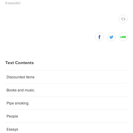
Essays
(
83
)
Text Contents
Discounted items
Books and music.
Pipe smoking.
People
Essays