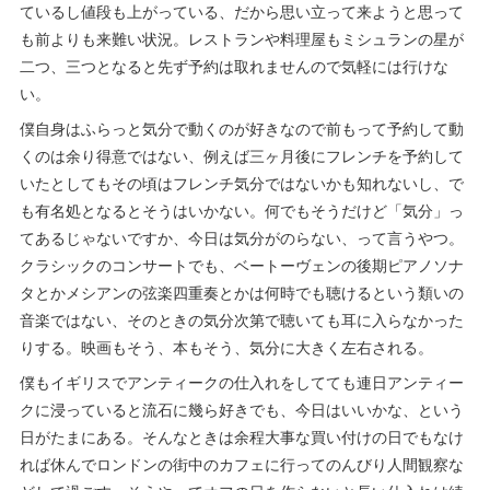
ているし値段も上がっている、だから思い立って来ようと思って
も前よりも来難い状況。レストランや料理屋もミシュランの星が
二つ、三つとなると先ず予約は取れませんので気軽には行けな
い。
僕自身はふらっと気分で動くのが好きなので前もって予約して動
くのは余り得意ではない、例えば三ヶ月後にフレンチを予約して
いたとしてもその頃はフレンチ気分ではないかも知れないし、で
も有名処となるとそうはいかない。何でもそうだけど「気分」っ
てあるじゃないですか、今日は気分がのらない、って言うやつ。
クラシックのコンサートでも、ベートーヴェンの後期ピアノソナ
タとかメシアンの弦楽四重奏とかは何時でも聴けるという類いの
音楽ではない、そのときの気分次第で聴いても耳に入らなかった
りする。映画もそう、本もそう、気分に大きく左右される。
僕もイギリスでアンティークの仕入れをしてても連日アンティー
クに浸っていると流石に幾ら好きでも、今日はいいかな、という
日がたまにある。そんなときは余程大事な買い付けの日でもなけ
れば休んでロンドンの街中のカフェに行ってのんびり人間観察な