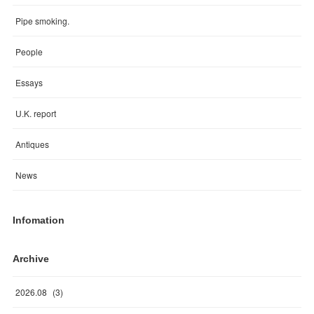
Pipe smoking.
People
Essays
U.K. report
Antiques
News
Infomation
Archive
2026
.
08
(
3
)