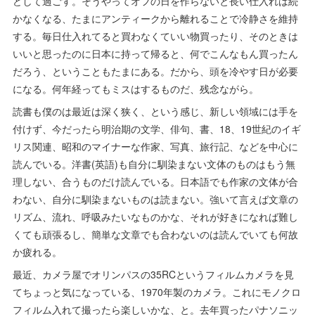
どして過ごす。そうやってオフの日を作らないと長い仕入れは続
かなくなる、たまにアンティークから離れることで冷静さを維持
する。毎日仕入れてると買わなくていい物買ったり、そのときは
いいと思ったのに日本に持って帰ると、何でこんなもん買ったん
だろう、ということもたまにある。だから、頭を冷やす日が必要
になる。何年経ってもミスはするものだ、残念ながら。
読書も僕のは最近は深く狭く、という感じ、新しい領域には手を
付けず、今だったら明治期の文学、俳句、書、18、19世紀のイギ
リス関連、昭和のマイナーな作家、写真、旅行記、などを中心に
読んでいる。洋書(英語)も自分に馴染まない文体のものはもう無
理しない、合うものだけ読んでいる。日本語でも作家の文体が合
わない、自分に馴染まないものは読まない。強いて言えば文章の
リズム、流れ、呼吸みたいなものかな、それが好きになれば難し
くても頑張るし、簡単な文章でも合わないのは読んでいても何故
か疲れる。
最近、カメラ屋でオリンパスの35RCというフィルムカメラを見
てちょっと気になっている、1970年製のカメラ。これにモノクロ
フィルム入れて撮ったら楽しいかな、と。去年買ったパナソニッ