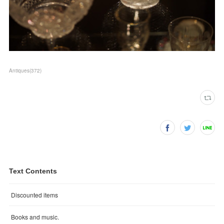
Antiques
(
372
)
Text Contents
Discounted items
Books and music.