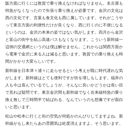
阪方面に行くには敦賀で乗り換えなければなりません。名古屋も
特急がなくなったので矢張り乗り換えが必要です。金沢の文化は
西の文化です、言葉も食文化も西に属しています。それがこうや
って東京方面の利便性だけが良くなり、西に行くのに不便になる
というのは、金沢の本来の姿ではない気がします。四月から金沢
と富山の街中を結ぶ高速バスもなくなります。こういう新幹線一
辺倒の交通網というのは僕は解せません。これからは関西方面か
ら電車で金沢に来る人は減ると思います。敦賀での乗り換えも時
間がかかり大変らしいです。
新幹線を日本津々浦々に走らせるという考えが既に時代遅れな気
がします。新幹線はとても便利ですが街を壊しもします。福井の
人も今は喜んでいるでしょうが、そんなに良いかどうかは長い目
で見れば疑問です。東京金沢間も新幹線でなく在来線特急の乗り
換え無しで三時間半で結ばれる、なんていうのも想像ですが面白
いと思います。
松山や松本に行くと街の空気が何処かのんびりしてますよね、新
幹線がもし来たらあの雰囲気は屹度消えますよ。そう思います。