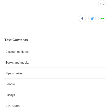
Text Contents
Discounted items
Books and music.
Pipe smoking.
People
Essays
U.K. report