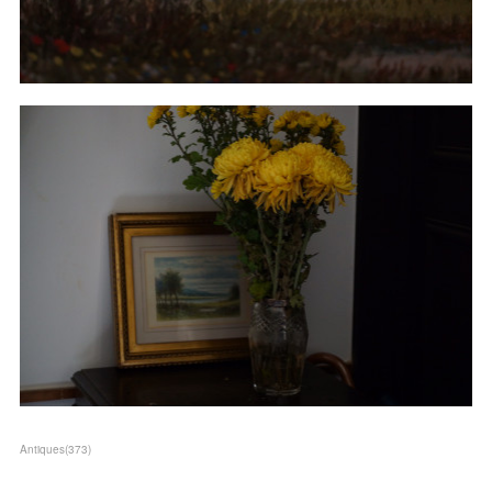
Antiques
(
373
)