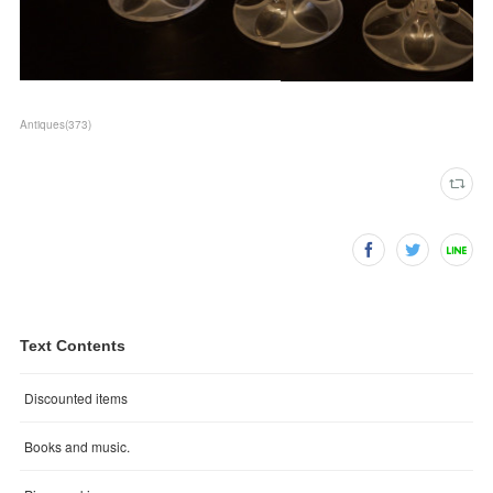
Antiques
(
373
)
Text Contents
Discounted items
Books and music.