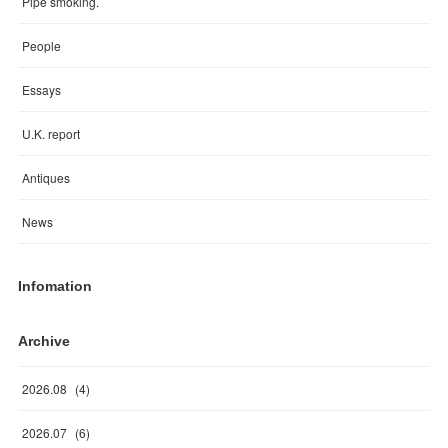
Pipe smoking.
People
Essays
U.K. report
Antiques
News
Infomation
Archive
2026
.
08
(
4
)
2026
.
07
(
6
)