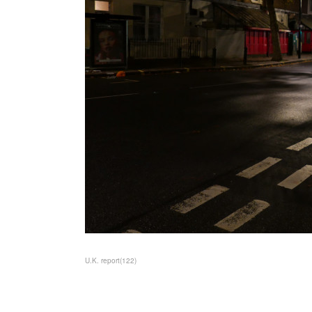
U.K. report
(
122
)