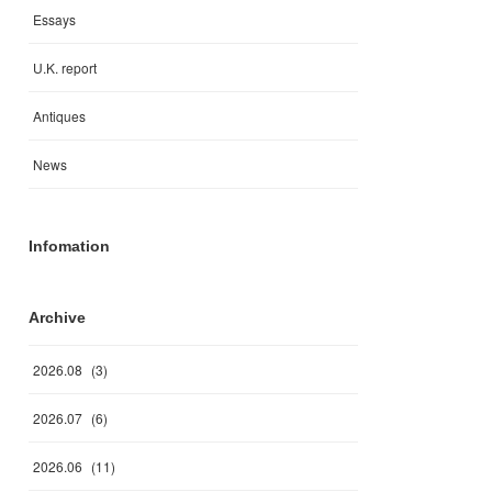
Essays
U.K. report
Antiques
News
Infomation
Archive
2026
.
08
(
3
)
2026
.
07
(
6
)
2026
.
06
(
11
)