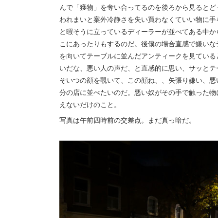
んで「獲物」を奪い合ってるのを後ろから見るとど
われまいと案外冷静さを失い買わなくていい物に手
と暇そうに立っているディーラーが並べてある中か
こにあったりもするのだ。後僕の場合直感で嫌いな
を向いてテーブルに並んだアンティークを見ている
いだな、悪い人の声だ、と直感的に思い、サッとテ
そいつの顔を覗いて、この顔ね、、矢張り嫌い、悪
分の店に並べたいのだ。悪い奴がその手で触った物
えないだけのこと。
写真は午前四時前の交差点。まだ真っ暗だ。