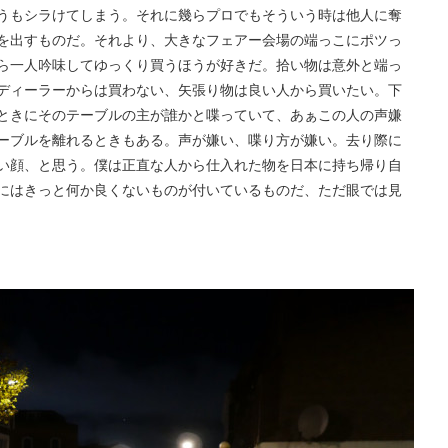
うもシラけてしまう。それに幾らプロでもそういう時は他人に奪
を出すものだ。それより、大きなフェアー会場の端っこにポツっ
ら一人吟味してゆっくり買うほうが好きだ。拾い物は意外と端っ
ディーラーからは買わない、矢張り物は良い人から買いたい。下
ときにそのテーブルの主が誰かと喋っていて、あぁこの人の声嫌
ーブルを離れるときもある。声が嫌い、喋り方が嫌い。去り際に
い顔、と思う。僕は正直な人から仕入れた物を日本に持ち帰り自
にはきっと何か良くないものが付いているものだ、ただ眼では見