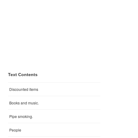
Text Contents
Discounted items
Books and music.
Pipe smoking.
People