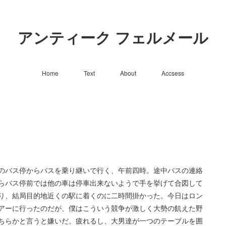
アンティーク フェルメール
Home
Text
About
Accsess
近くのバス停からバスを乗り継いで行く、午前四時。途中バスの連絡
らバス停前では他の車は停車出来ないようで手を挙げて合図して
り、結局目的地近くの駅に着くのに二時間掛かった。今日はロン
アーに行ったのだが、僕はこういう競争が激しく大勢の飢えた野
ちらかと言うと嫌いだ。疲れるし、大男達が一つのテーブルを囲