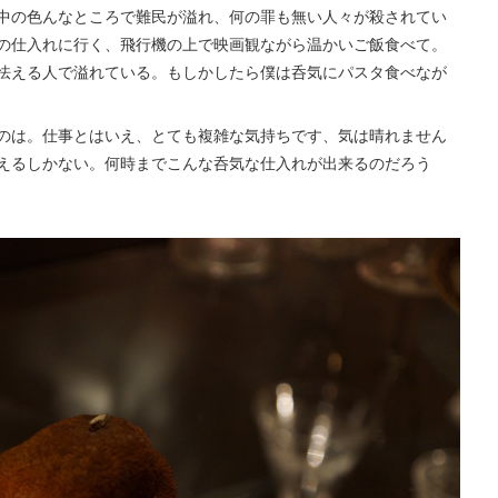
中の色んなところで難民が溢れ、何の罪も無い人々が殺されてい
の仕入れに行く、飛行機の上で映画観ながら温かいご飯食べて。
怯える人で溢れている。もしかしたら僕は呑気にパスタ食べなが
のは。仕事とはいえ、とても複雑な気持ちです、気は晴れません
えるしかない。何時までこんな呑気な仕入れが出来るのだろう