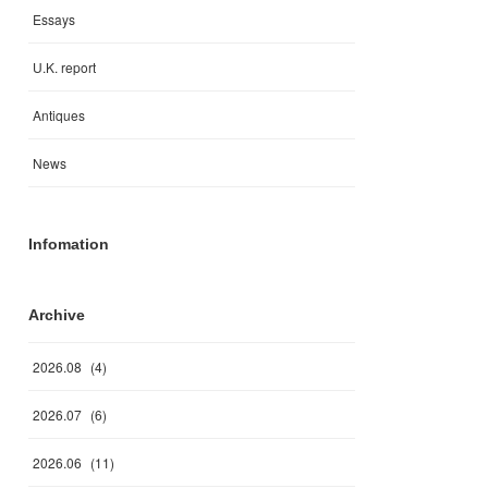
Essays
U.K. report
Antiques
News
Infomation
Archive
2026
.
08
(
4
)
2026
.
07
(
6
)
2026
.
06
(
11
)