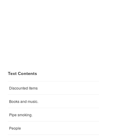
Text Contents
Discounted items
Books and music.
Pipe smoking.
People