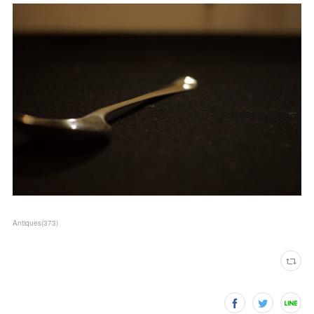
Antiques
(
373
)