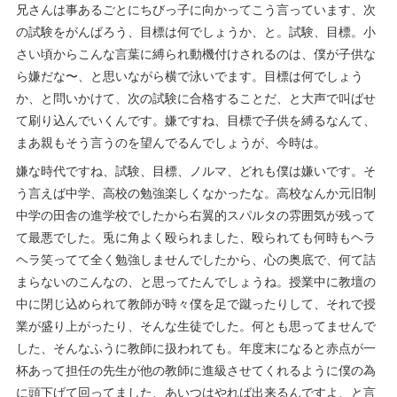
兄さんは事あるごとにちびっ子に向かってこう言っています、次
の試験をがんばろう、目標は何でしょうか、と。試験、目標。小
さい頃からこんな言葉に縛られ動機付けされるのは、僕が子供な
ら嫌だな〜、と思いながら横で泳いでます。目標は何でしょう
か、と問いかけて、次の試験に合格することだ、と大声で叫ばせ
て刷り込んでいくんです。嫌ですね、目標で子供を縛るなんて、
まあ親もそう言うのを望んでるんでしょうが、今時は。
嫌な時代ですね、試験、目標、ノルマ、どれも僕は嫌いです。そ
う言えば中学、高校の勉強楽しくなかったな。高校なんか元旧制
中学の田舎の進学校でしたから右翼的スパルタの雰囲気が残って
て最悪でした。兎に角よく殴られました、殴られても何時もヘラ
ヘラ笑ってて全く勉強しませんでしたから、心の奥底で、何て詰
まらないのこんなの、と思ってたんでしょうね。授業中に教壇の
中に閉じ込められて教師が時々僕を足で蹴ったりして、それで授
業が盛り上がったり、そんな生徒でした。何とも思ってませんで
した、そんなふうに教師に扱われても。年度末になると赤点が一
杯あって担任の先生が他の教師に進級させてくれるように僕の為
に頭下げて回ってました、あいつはやれば出来るんですよ、と言