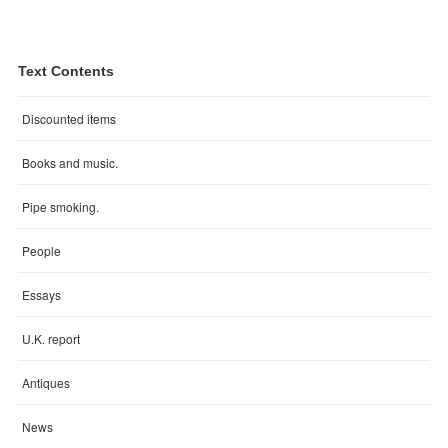
Text Contents
Discounted items
Books and music.
Pipe smoking.
People
Essays
U.K. report
Antiques
News