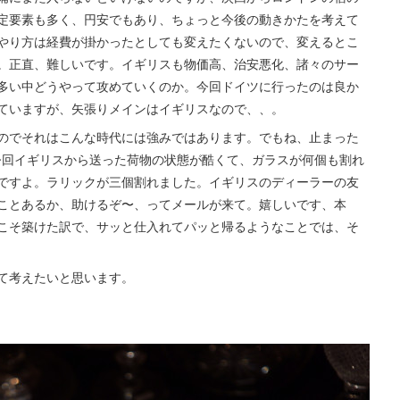
定要素も多く、円安でもあり、ちょっと今後の動きかたを考えて
やり方は経費が掛かったとしても変えたくないので、変えるとこ
。正直、難しいです。イギリスも物価高、治安悪化、諸々のサー
多い中どうやって攻めていくのか。今回ドイツに行ったのは良か
ていますが、矢張りメインはイギリスなので、、。
のでそれはこんな時代には強みではあります。でもね、止まった
とね。今回イギリスから送った荷物の状態が酷くて、ガラスが何個も割れ
ですよ。ラリックが三個割れました。イギリスのディーラーの友
ことあるか、助けるぞ〜、ってメールが来て。嬉しいです、本
こそ築けた訳で、サッと仕入れてパッと帰るようなことでは、そ
て考えたいと思います。