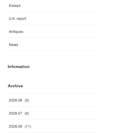
Essays
U.K. report
Antiques
News
Infomation
Archive
2026
.
08
(
3
)
2026
.
07
(
6
)
2026
.
06
(
11
)