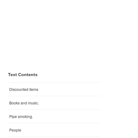
Text Contents
Discounted items
Books and music.
Pipe smoking.
People