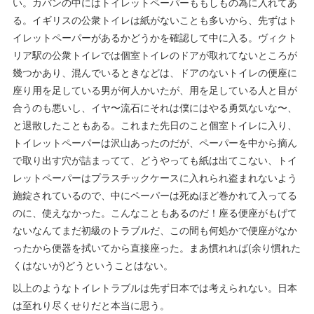
い。カバンの中にはトイレットペーパーももしもの為に入れてあ
る。イギリスの公衆トイレは紙がないことも多いから、先ずはト
イレットペーパーがあるかどうかを確認して中に入る。ヴィクト
リア駅の公衆トイレでは個室トイレのドアが取れてないところが
幾つかあり、混んでいるときなどは、ドアのないトイレの便座に
座り用を足している男が何人かいたが、用を足している人と目が
合うのも悪いし、イヤ〜流石にそれは僕にはやる勇気ないな〜、
と退散したこともある。これまた先日のこと個室トイレに入り、
トイレットペーパーは沢山あったのだが、ペーパーを中から摘ん
で取り出す穴が詰まってて、どうやっても紙は出てこない、トイ
レットペーパーはプラスチックケースに入れられ盗まれないよう
施錠されているので、中にペーパーは死ぬほど巻かれて入ってる
のに、使えなかった。こんなこともあるのだ！座る便座がもげて
ないなんてまだ初級のトラブルだ、この間も何処かで便座がなか
ったから便器を拭いてから直接座った。まあ慣れれば(余り慣れた
くはないが)どうということはない。
以上のようなトイレトラブルは先ず日本では考えられない。日本
は至れり尽くせりだと本当に思う。