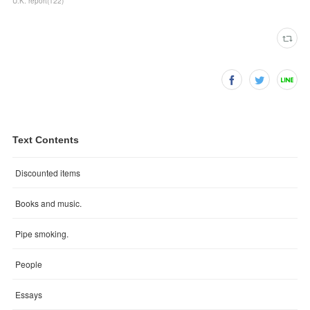
U.K. report
(
122
)
Text Contents
Discounted items
Books and music.
Pipe smoking.
People
Essays