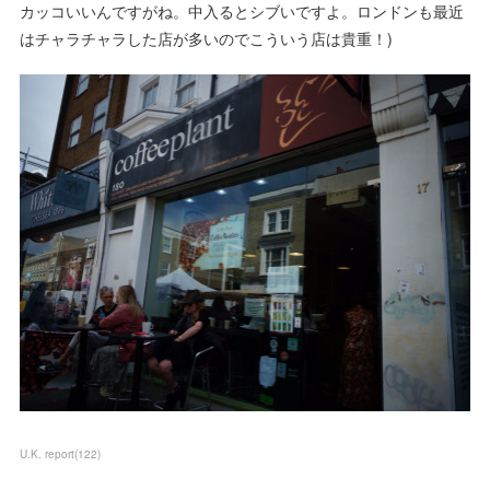
カッコいいんですがね。中入るとシブいですよ。ロンドンも最近
はチャラチャラした店が多いのでこういう店は貴重！)
U.K. report
(
122
)