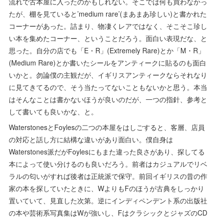
流れで古本屋に入ったのかもしれない。そこでは何も買わなかっ
たが、棚を見ていると’medium rare’(まあまあ珍しい)と書かれた
コーナーがあった。詰まり、物凄くレアではなく、そこそこ珍し
い本を集めたコーナー、ということだろう。面白い表現だな、と
思った。自分の店でも「E・R」(Extremely Rare)とか「M・R」
(Medium Rare)とか書いたシールをアンティークに貼るのも面白
いかと。勿論僕の主観だが、イギリスアンティークならそれなり
に見てきてるので、そう当たってないこともないかと思う。本当
はそんなことは書かないほうが良いのだが、一つの指針、参考と
して書いても良いかな、と。
WaterstonesとFoylesの二つの本屋をはしごすると、客層、店員
の対応と話し方に結構な違いがあり面白い。僕自身は
Waterstones派だがFoylesにもまた違った良さがあり、探してる
本によって使い分けるのも良いだろう。前者はカジュアルでリベ
ラルの匂いがすれば後者は正統派で保守。前回イギリスの昔の作
家の本を探していたときに、WよりもFのほうが古典をしっかり
置いていて、見直した次第。逆にインディペンデント系の出版社
の本や芸術系写真集はWが強いし、FはクラシックとジャズのCD