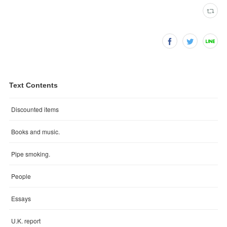
Text Contents
Discounted items
Books and music.
Pipe smoking.
People
Essays
U.K. report