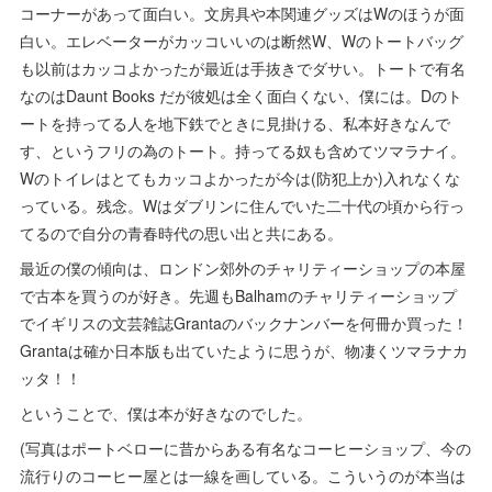
コーナーがあって面白い。文房具や本関連グッズはWのほうが面
白い。エレベーターがカッコいいのは断然W、Wのトートバッグ
も以前はカッコよかったが最近は手抜きでダサい。トートで有名
なのはDaunt Books だが彼処は全く面白くない、僕には。Dのト
ートを持ってる人を地下鉄でときに見掛ける、私本好きなんで
す、というフリの為のトート。持ってる奴も含めてツマラナイ。
Wのトイレはとてもカッコよかったが今は(防犯上か)入れなくな
っている。残念。Wはダブリンに住んでいた二十代の頃から行っ
てるので自分の青春時代の思い出と共にある。
最近の僕の傾向は、ロンドン郊外のチャリティーショップの本屋
で古本を買うのが好き。先週もBalhamのチャリティーショップ
でイギリスの文芸雑誌Grantaのバックナンバーを何冊か買った！
Grantaは確か日本版も出ていたように思うが、物凄くツマラナカ
ッタ！！
ということで、僕は本が好きなのでした。
(写真はポートベローに昔からある有名なコーヒーショップ、今の
流行りのコーヒー屋とは一線を画している。こういうのが本当は