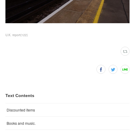
U.K. report
(
122
)
Text Contents
Discounted items
Books and music.