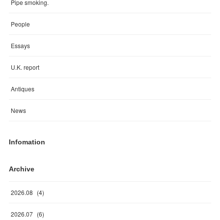
Pipe smoking.
People
Essays
U.K. report
Antiques
News
Infomation
Archive
2026
.
08
(
4
)
2026
.
07
(
6
)