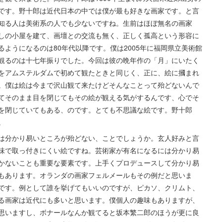
です。野十郎は近代日本の中では僕が最も好きな画家です。と言
知る人は美術系の人でも少ないですね。生前はほぼ無名の画家
しの小屋を建て、画壇との交流も無く、正しく孤高という形容に
ようになるのは80年代以降です。僕は2005年に福岡県立美術館
観るのは十七年振りでした。今回は彼の晩年作の「月」にいたく
をアムステルダムで初めて観たときと同じく、正に、絵に摑まれ
。僕は絵は今まで沢山観て来たけどそんなことって殆どないんで
てそのまま目を閉じてもその絵が観える気がするんです、心でそ
を閉じていてもある、のです。とても不思議な絵です。野十郎
。
は分かり易いところが殆どない、ことでしょうか。玄人好みと言
味で取っ付きにくい絵ですね。芸術家が有名になるには分かり易
かないことも重要な要素です。上手くプロデュースして分かり易
もあります。オランダの画家フェルメールもその例だと思いま
です。例として誰を挙げてもいいのですが、ピカソ、クリムト、
る画家は近代にも多いと思います。僕個人の趣味もありますが、
思いますし、ボナールなんか観てると坂本繁二郎のほうが更に良