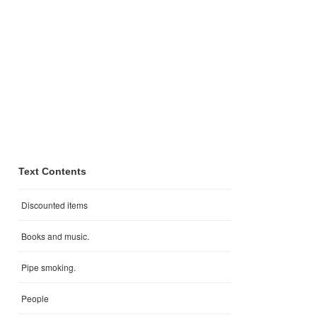
Text Contents
Discounted items
Books and music.
Pipe smoking.
People