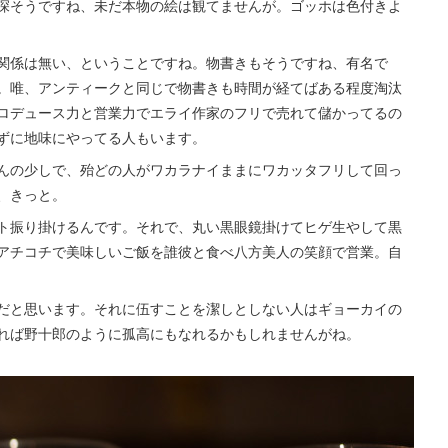
深そうですね、未だ本物の絵は観てませんが。ゴッホは色付きよ
関係は無い、ということですね。物書きもそうですね、有名で
。唯、アンティークと同じで物書きも時間が経てばある程度淘汰
ロデュース力と営業力でエライ作家のフリで売れて儲かってるの
ずに地味にやってる人もいます。
んの少しで、殆どの人がワカラナイままにワカッタフリして回っ
、きっと。
ト振り掛けるんです。それで、丸い黒眼鏡掛けてヒゲ生やして黒
アチコチで美味しいご飯を誰彼と食べ八方美人の笑顔で営業。自
だと思います。それに伍すことを潔しとしない人はギョーカイの
れば野十郎のように孤高にもなれるかもしれませんがね。