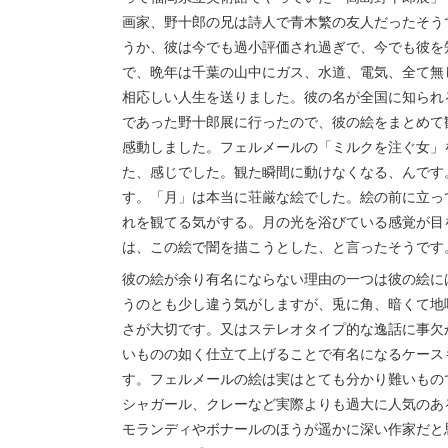
画家、野十郎の兄は詩人で青木繁の友人だったそう
うか、彼は今でも過小評価され過ぎで、今でも彼を
で、晩年は千葉の山中にガス、水道、電気、全て無
相応しい人生を送りました。彼の名が全国に知られる
であった野十郎展に行ったので、彼の絵をまとめて
感動しました。フェルメールの「ミルクを注ぐ女」
た、感じでした。観た瞬間に動けなくなる、んです
す。「月」は本当に荘厳な絵でした。絵の前に立っ
れを観てる気がする。月の光を浴びている感覚が目
は、この絵で闇を描こうとした、と言ったそうです
彼の絵が余り有名にならない理由の一つは彼の絵に
うのとも少し違う気がしますが、兎に角、暗くて地
さが大切です。又はステレオタイプ的な逸話に事欠
いものの如く仕立て上げることで有名になるケース
す。フェルメールの絵は実はとても分かり難いもの
シャガール、クレーなど実際よりも過大に人気のあ
モランディやボナールのほうが遥かに深い作家だと