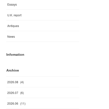
Essays
U.K. report
Antiques
News
Infomation
Archive
2026
.
08
(
4
)
2026
.
07
(
6
)
2026
.
06
(
11
)