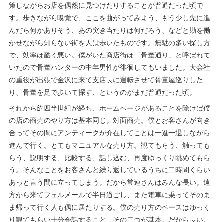
策しながらお店を偶然に見つけたりすることが普通だった頃で
す。歩きながら嗅覚で、ここを曲がってみよう、もう少し先に進
んだら何かありそう、あの突き当たりは何だろう、などと勘を働
かせながら知らない街を人は歩いたものです。無駄の多い探し方
で、効率は酷く悪い。僕がいた商店街は「骨董通り」と呼ばれて
いたので骨董ハンターの中年男性が徘徊してもいました。大会社
の重役が出張で金沢に来て支店長に運転させて骨董屋巡りした
り、骨董を足で歩いて探す、というのがまだ普通だった頃。
それから約四半世紀が経ち、ホームページがあることを除けば僕
の店の商売のやり方は基本同じ。対面商売。僕とお客さんが向き
合ってその間にアンティークが介在してことは一進一退しながら
進んで行く。とてもマニュアルな売り方。観てもらう、触っても
らう、説明する、比較する、話し込む、再度ゆっくり眺めてもら
う。そんなことをお客さんと繰り返しているうちに二時間くらい
あっと言う間に立ってしまう。だから常連さんはみんな長い。遠
方から来てフェルメールで半日過ごし、また電車に乗ってそのま
ま帰って行く人も偶に居たりする。僕の売り方のベースはゆっく
り観てもらい十分会話すること、その二つが基本。だから長い。