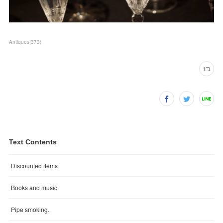
Antiques
(
373
)
Text Contents
Discounted items
Books and music.
Pipe smoking.