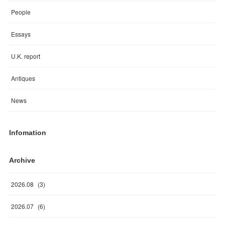
People
Essays
U.K. report
Antiques
News
Infomation
Archive
2026
.
08
(
3
)
2026
.
07
(
6
)