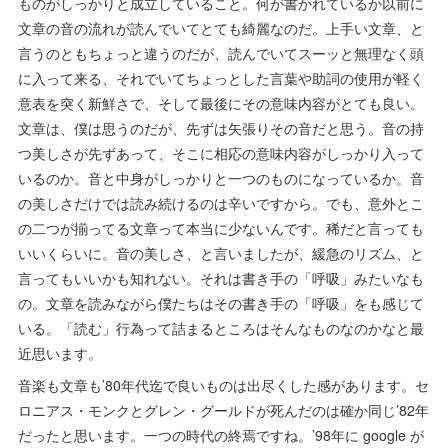
ものがしっかりと成立していること。何が書かれているか以前に
文章の音の流れが読んでいてとても綺麗なのだ。上手い文章、と
言うのともちょっと違うのだが、読んでいてスーッと無理なく頭
に入って来る、それでいてちょっとした言葉や助詞の使用が軽く
意表を突く新鮮さで、そして最後にその意味内容がとても良い。
文章は、僕は思うのだが、先ずは矢張りその音だと思う。音の持
つ美しさが先ずあって、そこに相応の意味内容がしっかり入って
いるのか。音と中身がしっかりと一つのものになっているか。音
の美しさだけでは読み続けるのは辛いですから。でも、意外とこ
の二つが揃ってる文章って本当に少ないんです。稀だと言っても
いいくらいに。音の美しさ、と言いましたが、緩急のリズム、と
言ってもいいかも知れない。それは書き手の「呼吸」みたいなも
の。文章を読みながら僕たちはその書き手の「呼吸」をも感じて
いる。「読む」行為って詰まるところはそんなものなのかなと最
近思います。
音楽も文章も’80年代迄で良いものは出尽くした感があります。セ
ロニアス・モンクとグレン・グールドが死んだのは確か同じ’82年
だったと思います。一つの時代の終焉ですね。’98年に google が