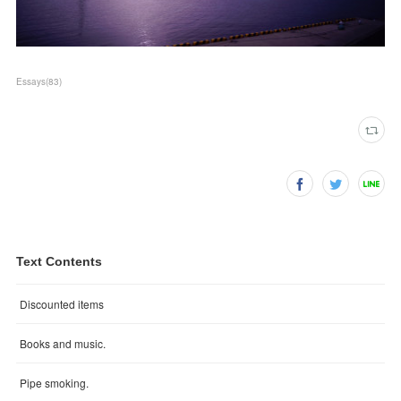
Essays
(
83
)
Text Contents
Discounted items
Books and music.
Pipe smoking.