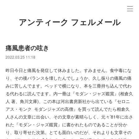
アンティーク フェルメール
痛風患者の呟き
2022.03.25 11:18
昨日今日と痛風を発症して休みました。すみません。食中毒にな
り、その後バランスを壊したんでしょうか、久し振りの痛風の痛
みに苦しんでます。ベッドで横になり、本を三冊持ち込んで代わ
る代わるに読んでます。内一冊は『モダン・ジャズ鑑賞』(相倉久
人 著、角川文庫)、この本は河出書房新社から出ている『セロニ
アス・モンク モダンジャズの高僧』を買って読んでたら相倉久
人さんの文章に出会い、その文章が素晴らしく、元々’81年に出さ
れた『モダン・ジャズ鑑賞』に書かれたものであることが分か
り、取り寄せた次第。とても面白いのだが、それよりも文章その