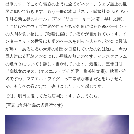
出来ます、そこから雪崩のように全てがネット、ウェブ至上の世
界に傾いて行きます。もう一冊の本は『ネット階級社会 GAFAが
牛耳る新世界のルール』(アンドリュー・キーン 著、早川文庫)。
ここには今のウェブ世界の巨人たちが如何に僕たち99パーセント
の人間を食い物にして狡猾に儲けているかが書かれています。イ
ンターネットの世界は初期のベースを創った人たちがお金に興味
が無く、ある明るい未来の創出を目指していたのとは逆に、今の
巨人達は支配欲とお金にしか興味が無いのです。インスタグラム
の危うさについても詳しく書かれています。最後に、三冊目は
『蜘蛛女のキス』(マヌエル・プイグ 著、集英社文庫)。映画が有
名ですね、マヌエル・プイグ、って素敵な響きだと思いません
か。もうその音だけで、参りました、って感じです。
では、明日回復してたら店開けます。さようなら。
(写真は能登半島の皆月湾です)