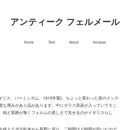
アンティーク フェルメール
Home
Text
About
Accsess
m)、イギリス、バーミンガム、1915年製)。ちょっと変わった形のインク
度な厚みがあり品があります。中にガラス容器が入っていてそこ
。殆ど装飾が無くフォルムの美しさで見せるのがイギリスらし
を終えて夕方松本から長野に戻り、二時間ほど時間が空いたので