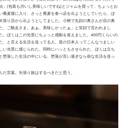
飴」(包装も渋いし美味しいですね)とジャムを買って、ちょっとお
い蕎麦屋に入り、さっと蕎麦を食べ店を出ようとしていたら、ぼ
矢張り店から出ようとしてました。小柄で丸顔の奥さんが店の奥
た、ご馳走さま。あぁ、美味しかったぁ」と笑顔で言われまし
た。ぼくはこの光景にちょっと感動を覚えました。400円くらいの
た、と言える生活を送ってる人。昔の日本人ってこんなつましい
しい光景に感じられた。同時にハッともさせられた、ぼくは立ち
と堕落した生活の中にいる。堕落が言い過ぎなら俗な生活を送っ
んだ言葉。矢張り旅はするべきだと思う。