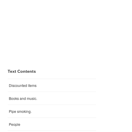
Text Contents
Discounted items
Books and music.
Pipe smoking.
People