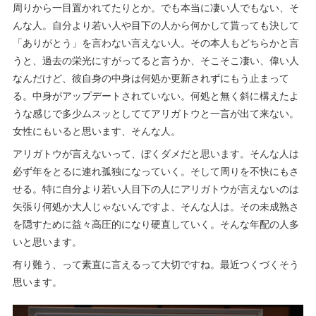
周りから一目置かれてたりとか。でも本当に凄い人でもない、そ
んな人。自分より若い人や目下の人から何かして貰っても決して
「ありがとう」を言わない言えない人。その本人もどちらかと言
うと、過去の栄光にすがってると言うか、そこそこ凄い、偉い人
なんだけど、彼自身の中身は何処か更新されずにもう止まって
る。中身がアップデートされていない。何処と無く斜に構えたよ
うな感じで多少ムスッとしててアリガトウと一言が出て来ない。
女性にもいると思います、そんな人。
アリガトウが言えないって、ぼくダメだと思います。そんな人は
必ず年をとるに連れ孤独になっていく。そして周りを不快にもさ
せる。特に自分より若い人目下の人にアリガトウが言えないのは
矢張り何処か大人じゃないんですよ、そんな人は。その未成熟さ
を隠すために益々高圧的になり硬直していく。そんな年配の人多
いと思います。
有り難う、って素直に言えるって大切ですね。最近つくづくそう
思います。