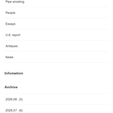
Pipe smoking.
People
Essays
U.K. report
Antiques
News
Infomation
Archive
2026
.
08
(
3
)
2026
.
07
(
6
)