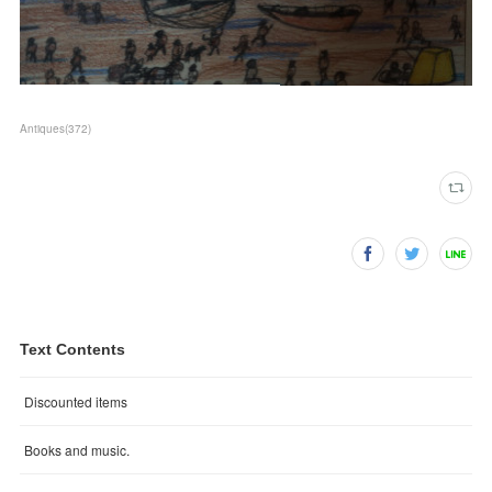
Antiques
(
372
)
Text Contents
Discounted items
Books and music.