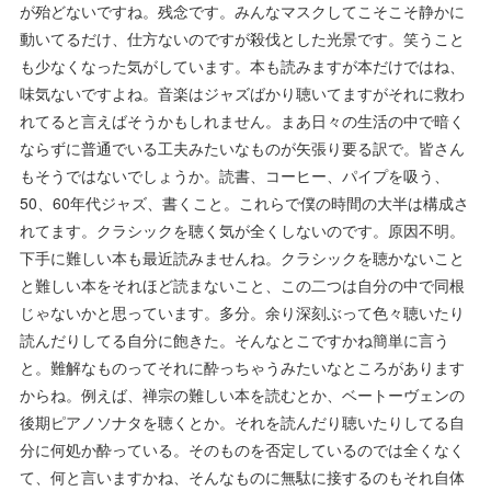
が殆どないですね。残念です。みんなマスクしてこそこそ静かに
動いてるだけ、仕方ないのですが殺伐とした光景です。笑うこと
も少なくなった気がしています。本も読みますが本だけではね、
味気ないですよね。音楽はジャズばかり聴いてますがそれに救わ
れてると言えばそうかもしれません。まあ日々の生活の中で暗く
ならずに普通でいる工夫みたいなものが矢張り要る訳で。皆さん
もそうではないでしょうか。読書、コーヒー、パイプを吸う、
50、60年代ジャズ、書くこと。これらで僕の時間の大半は構成さ
れてます。クラシックを聴く気が全くしないのです。原因不明。
下手に難しい本も最近読みませんね。クラシックを聴かないこと
と難しい本をそれほど読まないこと、この二つは自分の中で同根
じゃないかと思っています。多分。余り深刻ぶって色々聴いたり
読んだりしてる自分に飽きた。そんなとこですかね簡単に言う
と。難解なものってそれに酔っちゃうみたいなところがあります
からね。例えば、禅宗の難しい本を読むとか、ベートーヴェンの
後期ピアノソナタを聴くとか。それを読んだり聴いたりしてる自
分に何処か酔っている。そのものを否定しているのでは全くなく
て、何と言いますかね、そんなものに無駄に接するのもそれ自体