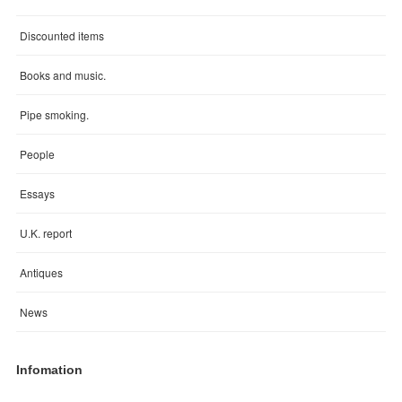
Discounted items
Books and music.
Pipe smoking.
People
Essays
U.K. report
Antiques
News
Infomation