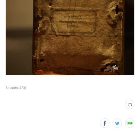
Antiques
(
373
)