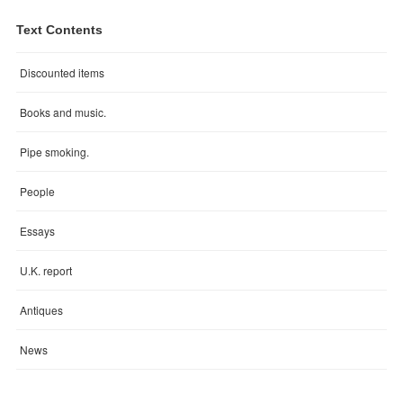
Text Contents
Discounted items
Books and music.
Pipe smoking.
People
Essays
U.K. report
Antiques
News