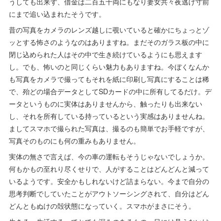
うしても出来ず、借金は二百五十両にもなり妻女共々夜逃げ寸前
にまで追い込まれたそうです。
昔の写真をカメラのレンズ越しに覗いていると確かにちょっとゾ
ッとする怖さのようなのはありますね。まだそのガラス板の中に
閉じ込められた人はその中で生き続けているようにも思えます
し。でも、怖いのと同じくらい魅力もありますね。今ぼくなんか
も写真をカメラで撮ってもそれを紙に印刷し写真にすることは稀
で、殆どの場合データとしてSDカードの中に所有してるだけ。デ
ータというものに実体はありませんから、触ったりも出来ない
し、それを所有している持っているという実感はありませんね。
ましてスマホで撮られた写真は、撮るのも簡単でお手軽ですが、
写真そのものにも何の重みもありません。
実体の無さで言えば、今の車の運転もそうじゃないでしょうか。
何もかもの至れり尽くせりで、人がすることはどんどんと減って
いるようです。安全かもしれないけど詰まらない。今まで自分の
思考判断でしていたことがアウトソーシングされて、自分はどん
どんともぬけの殻状態になっていく。スマホがまさにそう。