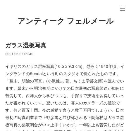
アンティーク フェルメール
ガラス湿板写真
2021.06.27 09:40
イギリスのガラス湿板写真(10.5 x 9.3 cm)、恐らく1840年頃、イ
ングランドのKendalという町のスタジオで撮られたものです。
「幕末、明治の写真」(小沢健志 著、ちくま学芸文庫)を読んでい
ます。幕末から明治初期にかけての日本最初の写真師達が如何に
苦労して、西洋人から学びつつも、手探りで技術を習得していっ
たが書かれています。驚いたのは、幕末のカメラ一式の値段で
す。何と百五十両。今の感覚で言うと数千万円でしょうか。日本
最初の写真創業者で上野彦馬と並び称される下岡蓮杖はガラス湿
板写真の薬液調合が中々上手くいかず、一年以上も苦労したがど